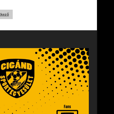
tkező