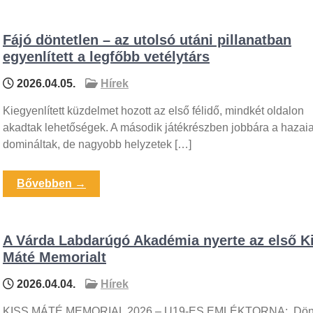
Fájó döntetlen – az utolsó utáni pillanatban
egyenlített a legfőbb vetélytárs
2026.04.05.
Hírek
Kiegyenlített küzdelmet hozott az első félidő, mindkét oldalon
akadtak lehetőségek. A második játékrészben jobbára a hazai
domináltak, de nagyobb helyzetek […]
Bővebben →
A Várda Labdarúgó Akadémia nyerte az első K
Máté Memorialt
2026.04.04.
Hírek
KISS MÁTÉ MEMORIAL 2026 – U19-ES EMLÉKTORNA: Dön