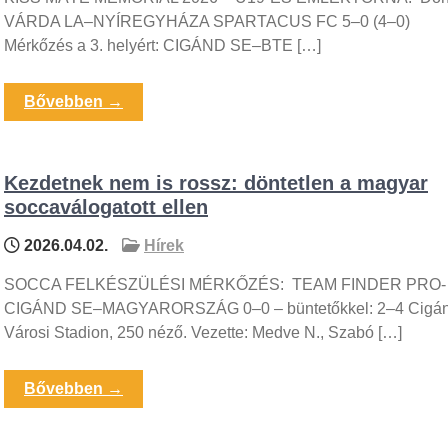
VÁRDA LA–NYÍREGYHÁZA SPARTACUS FC 5–0 (4–0)
Mérkőzés a 3. helyért: CIGÁND SE–BTE […]
Bővebben →
Kezdetnek nem is rossz: döntetlen a magyar
soccaválogatott ellen
2026.04.02.
Hírek
SOCCA FELKÉSZÜLÉSI MÉRKŐZÉS: TEAM FINDER PRO-
CIGÁND SE–MAGYARORSZÁG 0–0 – büntetőkkel: 2–4 Cigán
Városi Stadion, 250 néző. Vezette: Medve N., Szabó […]
Bővebben →