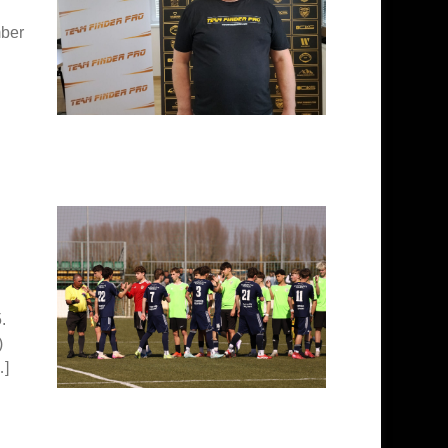
mber
.
)
…]