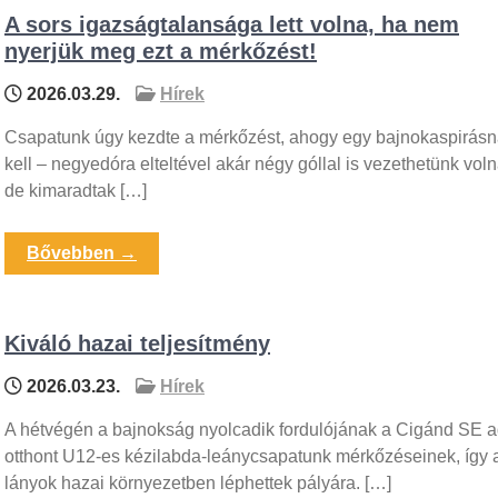
A sors igazságtalansága lett volna, ha nem
nyerjük meg ezt a mérkőzést!
2026.03.29.
Hírek
Csapatunk úgy kezdte a mérkőzést, ahogy egy bajnokaspirás
kell – negyedóra elteltével akár négy góllal is vezethetünk voln
de kimaradtak […]
Bővebben →
Kiváló hazai teljesítmény
2026.03.23.
Hírek
A hétvégén a bajnokság nyolcadik fordulójának a Cigánd SE a
otthont U12-es kézilabda-leánycsapatunk mérkőzéseinek, így 
lányok hazai környezetben léphettek pályára. […]