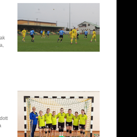
nak
a,
dott
a