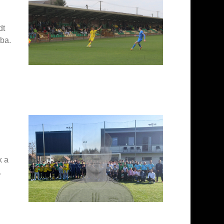
dt
kba.
k a
.