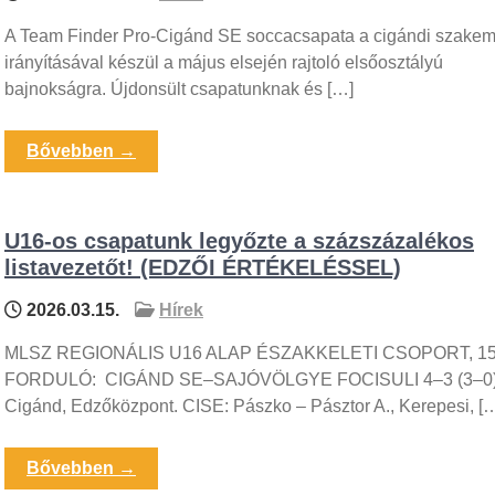
A Team Finder Pro-Cigánd SE soccacsapata a cigándi szake
irányításával készül a május elsején rajtoló elsőosztályú
bajnokságra. Újdonsült csapatunknak és […]
Bővebben →
U16-os csapatunk legyőzte a százszázalékos
listavezetőt! (EDZŐI ÉRTÉKELÉSSEL)
2026.03.15.
Hírek
MLSZ REGIONÁLIS U16 ALAP ÉSZAKKELETI CSOPORT, 15
FORDULÓ: CIGÁND SE–SAJÓVÖLGYE FOCISULI 4–3 (3–0
Cigánd, Edzőközpont. CISE: Pászko – Pásztor A., Kerepesi, [
Bővebben →