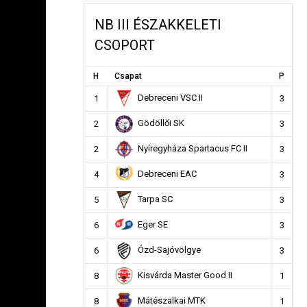
NB III ÉSZAKKELETI
CSOPORT
H
Csapat
P
Debreceni VSC II
1
3
Gödöllői SK
2
3
Nyíregyháza Spartacus FC II
2
3
Debreceni EAC
4
3
Tarpa SC
5
3
Eger SE
6
3
Ózd-Sajóvölgye
6
3
Kisvárda Master Good II
8
1
Mátészalkai MTK
8
1