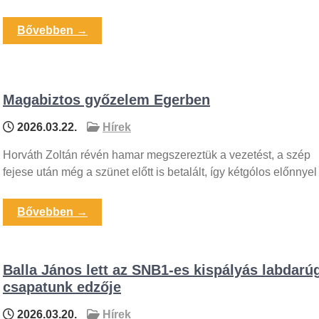
Bővebben →
Magabiztos győzelem Egerben
2026.03.22.
Hírek
Horváth Zoltán révén hamar megszereztük a vezetést, a szép
fejese után még a szünet előtt is betalált, így kétgólos előnnyel
Bővebben →
Balla János lett az SNB1-es kispályás labdarú
csapatunk edzője
2026.03.20.
Hírek