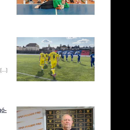
 […]
gó-