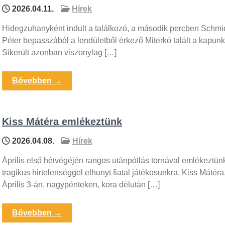
2026.04.11.
Hírek
Hidegzuhanyként indult a találkozó, a második percben Schmi
Péter bepasszából a lendületből érkező Miterkó talált a kapun
Sikerült azonban viszonylag […]
Bővebben →
Kiss Mátéra emlékeztünk
2026.04.08.
Hírek
Április első hétvégéjén rangos utánpótlás tornával emlékeztün
tragikus hirtelenséggel elhunyt fiatal játékosunkra, Kiss Mátéra
Április 3-án, nagypénteken, kora délután […]
Bővebben →