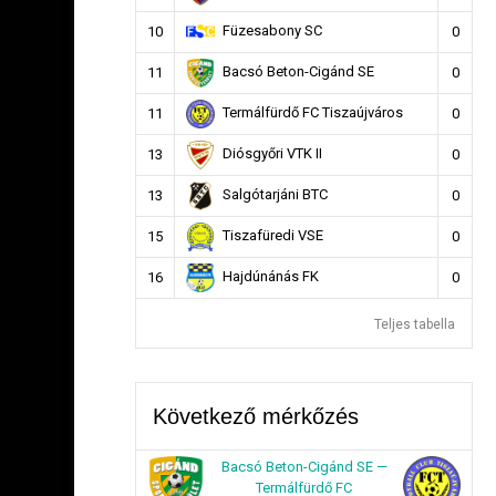
Füzesabony SC
10
0
Bacsó Beton-Cigánd SE
11
0
Termálfürdő FC Tiszaújváros
11
0
Diósgyőri VTK II
13
0
Salgótarjáni BTC
13
0
Tiszafüredi VSE
15
0
Hajdúnánás FK
16
0
Teljes tabella
Következő mérkőzés
Bacsó Beton-Cigánd SE —
Termálfürdő FC