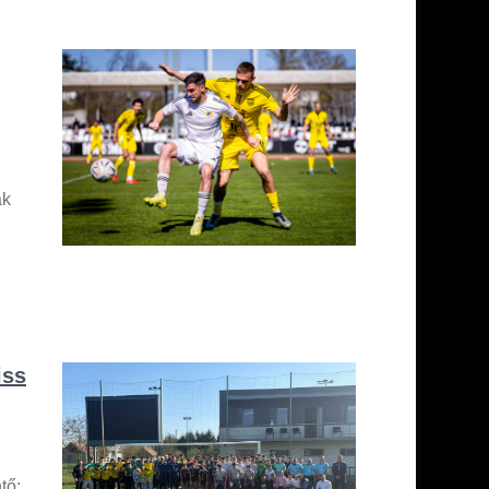
ak
iss
tő: