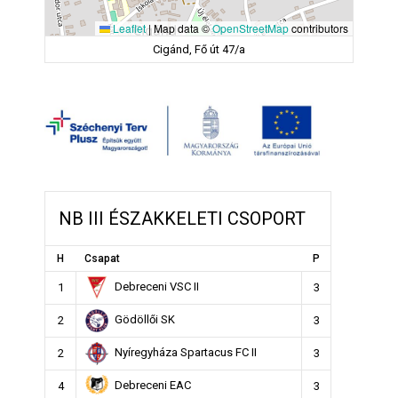
Leaflet
|
Map data ©
OpenStreetMap
contributors
Cigánd, Fő út 47/a
NB III ÉSZAKKELETI CSOPORT
H
Csapat
P
Debreceni VSC II
1
3
Gödöllői SK
2
3
Nyíregyháza Spartacus FC II
2
3
Debreceni EAC
4
3