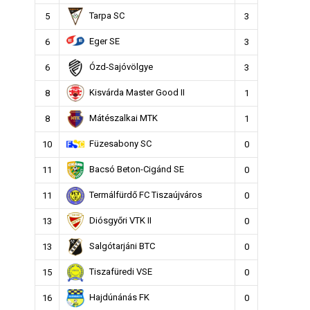
Tarpa SC
5
3
Eger SE
6
3
Ózd-Sajóvölgye
6
3
Kisvárda Master Good II
8
1
Mátészalkai MTK
8
1
Füzesabony SC
10
0
Bacsó Beton-Cigánd SE
11
0
Termálfürdő FC Tiszaújváros
11
0
Diósgyőri VTK II
13
0
Salgótarjáni BTC
13
0
Tiszafüredi VSE
15
0
Hajdúnánás FK
16
0