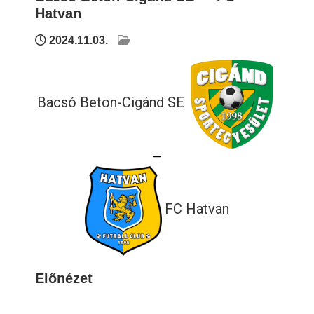
Hatvan
2024.11.03.
Bacsó Beton-Cigánd SE
—
FC Hatvan
Előnézet