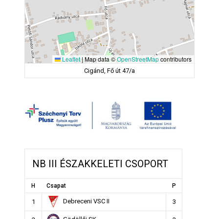
Leaflet
|
Map data ©
OpenStreetMap
contributors
Cigánd, Fő út 47/a
NB III ÉSZAKKELETI CSOPORT
H
Csapat
P
Debreceni VSC II
1
3