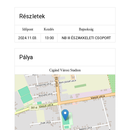
Részletek
Időpont
Kezdés
Bajnokság
2024.11.03.
13:00
NB III ÉSZAKKELETI CSOPORT
Pálya
Cigánd Városi Stadion