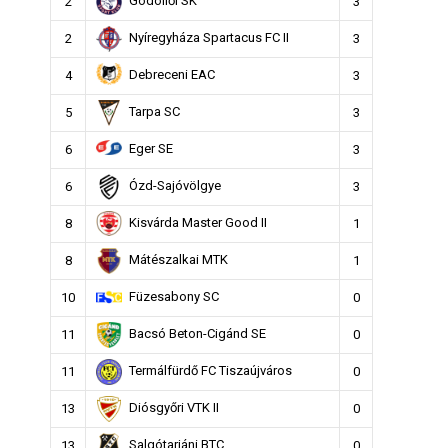
Gödöllői SK
2
3
Nyíregyháza Spartacus FC II
2
3
Debreceni EAC
4
3
Tarpa SC
5
3
Eger SE
6
3
Ózd-Sajóvölgye
6
3
Kisvárda Master Good II
8
1
Mátészalkai MTK
8
1
Füzesabony SC
10
0
Bacsó Beton-Cigánd SE
11
0
Termálfürdő FC Tiszaújváros
11
0
Diósgyőri VTK II
13
0
Salgótarjáni BTC
13
0