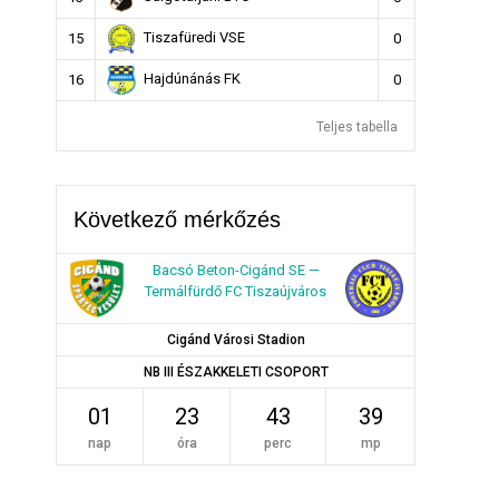
Tiszafüredi VSE
15
0
Hajdúnánás FK
16
0
Teljes tabella
Következő mérkőzés
Bacsó Beton-Cigánd SE —
Termálfürdő FC Tiszaújváros
Cigánd Városi Stadion
NB III ÉSZAKKELETI CSOPORT
01
23
43
39
nap
óra
perc
mp