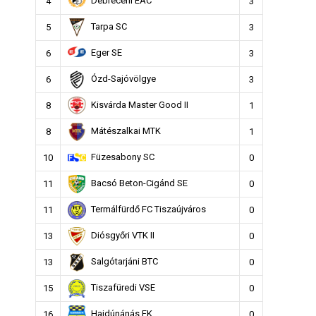
Debreceni EAC
4
3
Tarpa SC
5
3
Eger SE
6
3
Ózd-Sajóvölgye
6
3
Kisvárda Master Good II
8
1
Mátészalkai MTK
8
1
Füzesabony SC
10
0
Bacsó Beton-Cigánd SE
11
0
Termálfürdő FC Tiszaújváros
11
0
Diósgyőri VTK II
13
0
Salgótarjáni BTC
13
0
Tiszafüredi VSE
15
0
Hajdúnánás FK
16
0