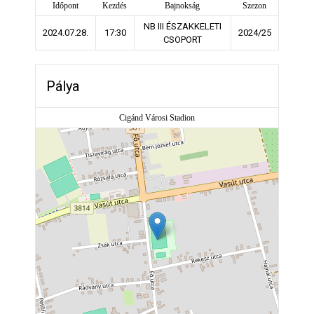
Időpont
Kezdés
Bajnokság
Szezon
NB III ÉSZAKKELETI
2024.07.28.
17:30
2024/25
CSOPORT
Pálya
Cigánd Városi Stadion