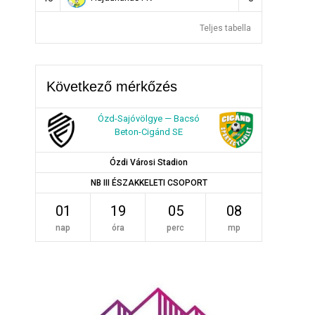
Teljes tabella
Következő mérkőzés
Ózd-Sajóvölgye — Bacsó
Beton-Cigánd SE
Ózdi Városi Stadion
NB III ÉSZAKKELETI CSOPORT
01
19
05
08
nap
óra
perc
mp