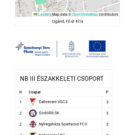
Leaflet
|
Map data ©
OpenStreetMap
contributors
Cigánd, Fő út 47/a
NB III ÉSZAKKELETI CSOPORT
H
Csapat
P
Debreceni VSC II
1
3
Gödöllői SK
2
3
Nyíregyháza Spartacus FC II
2
3