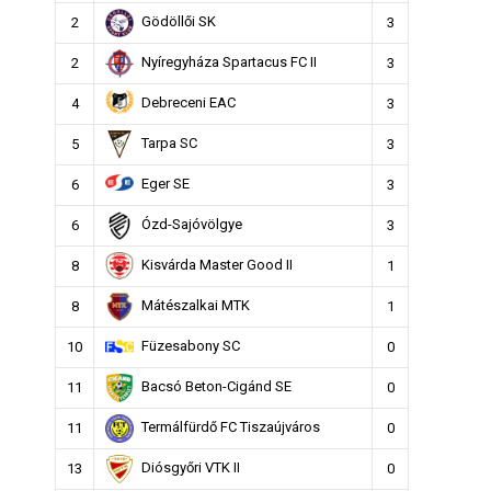
Gödöllői SK
2
3
Nyíregyháza Spartacus FC II
2
3
Debreceni EAC
4
3
Tarpa SC
5
3
Eger SE
6
3
Ózd-Sajóvölgye
6
3
Kisvárda Master Good II
8
1
Mátészalkai MTK
8
1
Füzesabony SC
10
0
Bacsó Beton-Cigánd SE
11
0
Termálfürdő FC Tiszaújváros
11
0
Diósgyőri VTK II
13
0