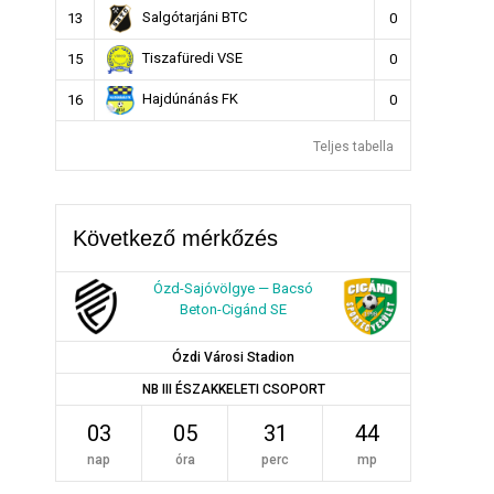
Salgótarjáni BTC
13
0
Tiszafüredi VSE
15
0
Hajdúnánás FK
16
0
Teljes tabella
Következő mérkőzés
Ózd-Sajóvölgye — Bacsó
Beton-Cigánd SE
Ózdi Városi Stadion
NB III ÉSZAKKELETI CSOPORT
03
05
31
43
nap
óra
perc
mp