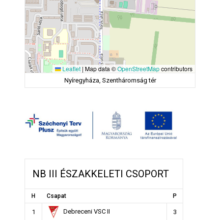
Leaflet
|
Map data ©
OpenStreetMap
contributors
Nyíregyháza, Szentháromság tér
NB III ÉSZAKKELETI CSOPORT
H
Csapat
P
Debreceni VSC II
1
3