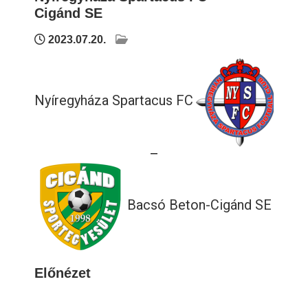
Cigánd SE
2023.07.20.
Nyíregyháza Spartacus FC
—
Bacsó Beton-Cigánd SE
Előnézet