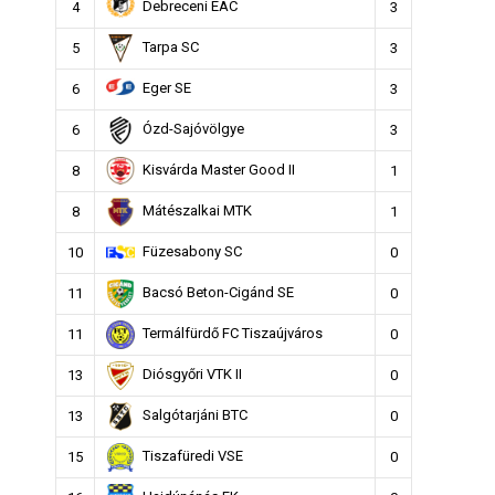
Debreceni EAC
4
3
Tarpa SC
5
3
Eger SE
6
3
Ózd-Sajóvölgye
6
3
Kisvárda Master Good II
8
1
Mátészalkai MTK
8
1
Füzesabony SC
10
0
Bacsó Beton-Cigánd SE
11
0
Termálfürdő FC Tiszaújváros
11
0
Diósgyőri VTK II
13
0
Salgótarjáni BTC
13
0
Tiszafüredi VSE
15
0