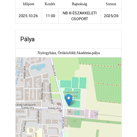
Időpont
Kezdés
Bajnokság
Szezon
NB III ÉSZAKKELETI
2025.10.26.
11:00
2025/26
CSOPORT
Pálya
Nyíregyháza, Örökösföldi Akadémia-pálya