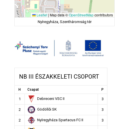
Leaflet
|
Map data ©
OpenStreetMap
contributors
Nyíregyháza, Szentháromság tér
NB III ÉSZAKKELETI CSOPORT
H
Csapat
P
Debreceni VSC II
1
3
Gödöllői SK
2
3
Nyíregyháza Spartacus FC II
2
3