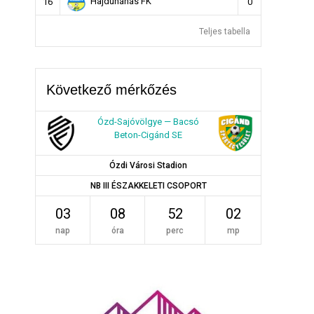
Hajdúnánás FK
16
0
Teljes tabella
Következő mérkőzés
Ózd-Sajóvölgye — Bacsó
Beton-Cigánd SE
Ózdi Városi Stadion
NB III ÉSZAKKELETI CSOPORT
03
08
52
02
nap
óra
perc
mp