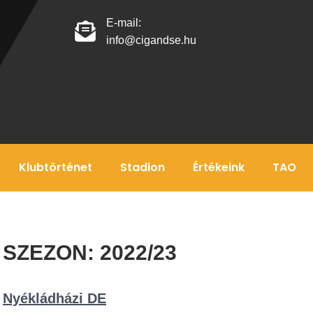
E-mail:
info@cigandse.hu
Klubtörténet
Stadion
Értékeink
TAO
SZEZON:
2022/23
Nyékládházi DE