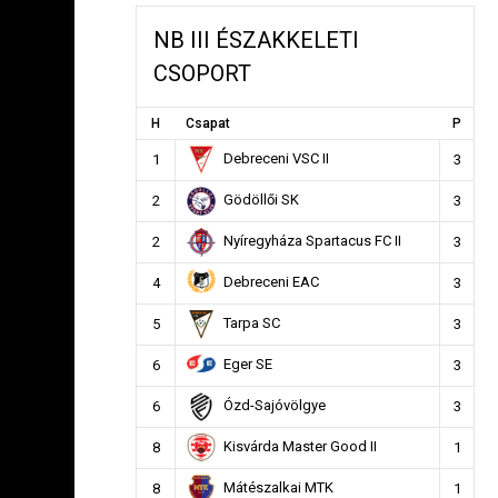
NB III ÉSZAKKELETI
CSOPORT
H
Csapat
P
Debreceni VSC II
1
3
Gödöllői SK
2
3
Nyíregyháza Spartacus FC II
2
3
Debreceni EAC
4
3
Tarpa SC
5
3
Eger SE
6
3
Ózd-Sajóvölgye
6
3
Kisvárda Master Good II
8
1
Mátészalkai MTK
8
1