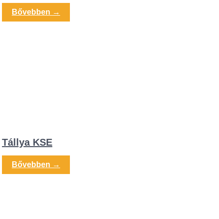
Bővebben →
Tállya KSE
Bővebben →