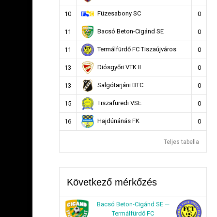
Füzesabony SC
10
0
Bacsó Beton-Cigánd SE
11
0
Termálfürdő FC Tiszaújváros
11
0
Diósgyőri VTK II
13
0
Salgótarjáni BTC
13
0
Tiszafüredi VSE
15
0
Hajdúnánás FK
16
0
Teljes tabella
Következő mérkőzés
Bacsó Beton-Cigánd SE —
Termálfürdő FC