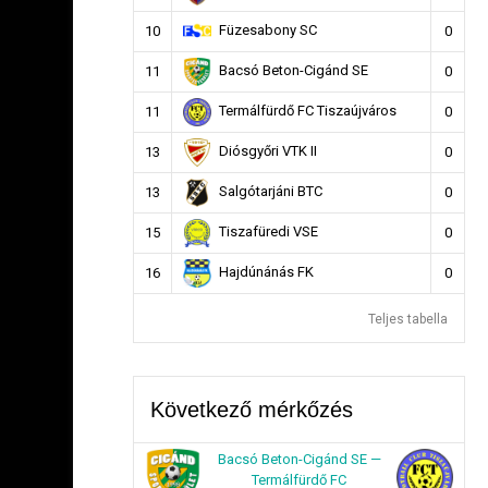
Füzesabony SC
10
0
Bacsó Beton-Cigánd SE
11
0
Termálfürdő FC Tiszaújváros
11
0
Diósgyőri VTK II
13
0
Salgótarjáni BTC
13
0
Tiszafüredi VSE
15
0
Hajdúnánás FK
16
0
Teljes tabella
Következő mérkőzés
Bacsó Beton-Cigánd SE —
Termálfürdő FC