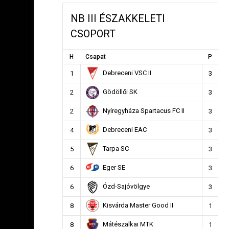
NB III ÉSZAKKELETI
CSOPORT
H
Csapat
P
Debreceni VSC II
1
3
Gödöllői SK
2
3
Nyíregyháza Spartacus FC II
2
3
Debreceni EAC
4
3
Tarpa SC
5
3
Eger SE
6
3
Ózd-Sajóvölgye
6
3
Kisvárda Master Good II
8
1
Mátészalkai MTK
8
1