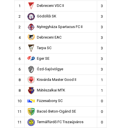
Debreceni VSC II
1
3
Gödöllői SK
2
3
Nyíregyháza Spartacus FC II
2
3
Debreceni EAC
4
3
Tarpa SC
5
3
Eger SE
6
3
Ózd-Sajóvölgye
6
3
Kisvárda Master Good II
8
1
Mátészalkai MTK
8
1
Füzesabony SC
10
0
Bacsó Beton-Cigánd SE
11
0
Termálfürdő FC Tiszaújváros
11
0