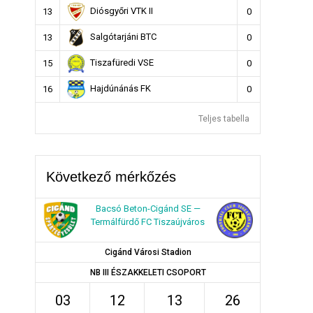
Diósgyőri VTK II
13
0
Salgótarjáni BTC
13
0
Tiszafüredi VSE
15
0
Hajdúnánás FK
16
0
Teljes tabella
Következő mérkőzés
Bacsó Beton-Cigánd SE —
Termálfürdő FC Tiszaújváros
Cigánd Városi Stadion
NB III ÉSZAKKELETI CSOPORT
03
12
13
26