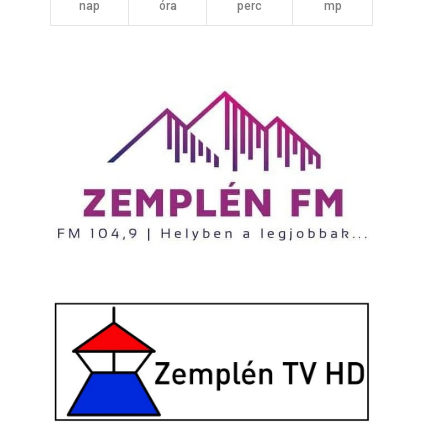
nap
óra
perc
mp