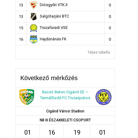
Diósgyőri VTK II
13
0
Salgótarjáni BTC
13
0
Tiszafüredi VSE
15
0
Hajdúnánás FK
16
0
Teljes tabella
Következő mérkőzés
Bacsó Beton-Cigánd SE —
Termálfürdő FC Tiszaújváros
Cigánd Városi Stadion
NB III ÉSZAKKELETI CSOPORT
01
16
19
01