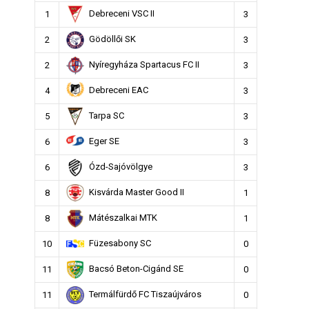
Debreceni VSC II
1
3
Gödöllői SK
2
3
Nyíregyháza Spartacus FC II
2
3
Debreceni EAC
4
3
Tarpa SC
5
3
Eger SE
6
3
Ózd-Sajóvölgye
6
3
Kisvárda Master Good II
8
1
Mátészalkai MTK
8
1
Füzesabony SC
10
0
Bacsó Beton-Cigánd SE
11
0
Termálfürdő FC Tiszaújváros
11
0