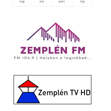
nap
óra
perc
mp