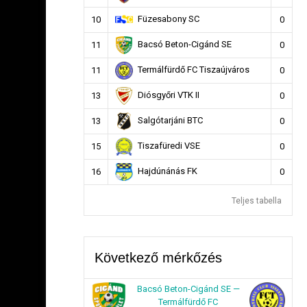
Füzesabony SC
10
0
Bacsó Beton-Cigánd SE
11
0
Termálfürdő FC Tiszaújváros
11
0
Diósgyőri VTK II
13
0
Salgótarjáni BTC
13
0
Tiszafüredi VSE
15
0
Hajdúnánás FK
16
0
Teljes tabella
Következő mérkőzés
Bacsó Beton-Cigánd SE —
Termálfürdő FC