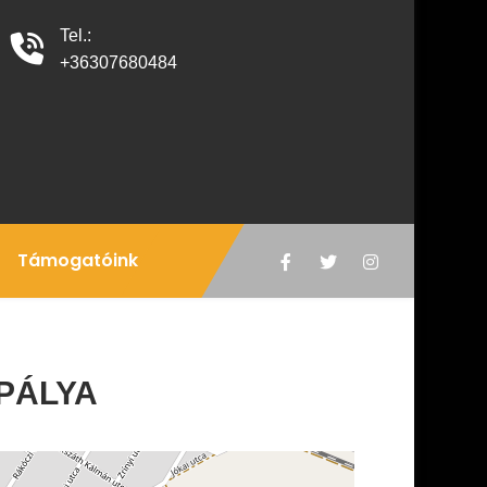
Tel.:
+36307680484
Támogatóink
PÁLYA