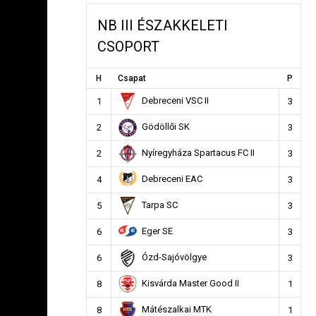
NB III ÉSZAKKELETI
CSOPORT
H
Csapat
P
Debreceni VSC II
1
3
Gödöllői SK
2
3
Nyíregyháza Spartacus FC II
2
3
Debreceni EAC
4
3
Tarpa SC
5
3
Eger SE
6
3
Ózd-Sajóvölgye
6
3
Kisvárda Master Good II
8
1
Mátészalkai MTK
8
1