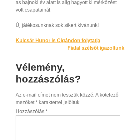
as bajnoki év alatt is alig hagyott ki mérkőzést
volt csapatainál.
Új játékosunknak sok sikert kívánunk!
Bejegyzés
Kulcsár Hunor is Cigándon folytatja
Fiatal szélsőt igazoltunk
navigáció
Vélemény,
hozzászólás?
Az e-mail címet nem tesszük közzé.
A kötelező
mezőket
*
karakterrel jelöltük
Hozzászólás
*