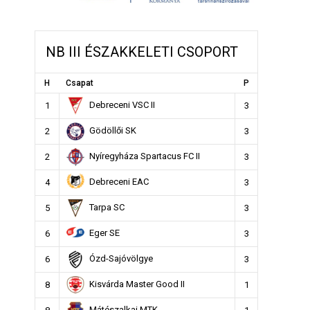
NB III ÉSZAKKELETI CSOPORT
H
Csapat
P
Debreceni VSC II
1
3
Gödöllői SK
2
3
Nyíregyháza Spartacus FC II
2
3
Debreceni EAC
4
3
Tarpa SC
5
3
Eger SE
6
3
Ózd-Sajóvölgye
6
3
Kisvárda Master Good II
8
1
Mátészalkai MTK