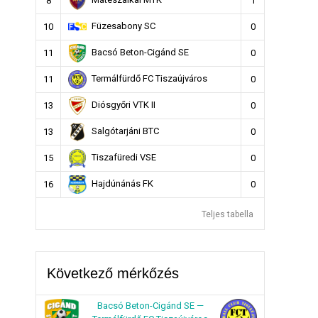
8
1
Füzesabony SC
10
0
Bacsó Beton-Cigánd SE
11
0
Termálfürdő FC Tiszaújváros
11
0
Diósgyőri VTK II
13
0
Salgótarjáni BTC
13
0
Tiszafüredi VSE
15
0
Hajdúnánás FK
16
0
Teljes tabella
Következő mérkőzés
Bacsó Beton-Cigánd SE —