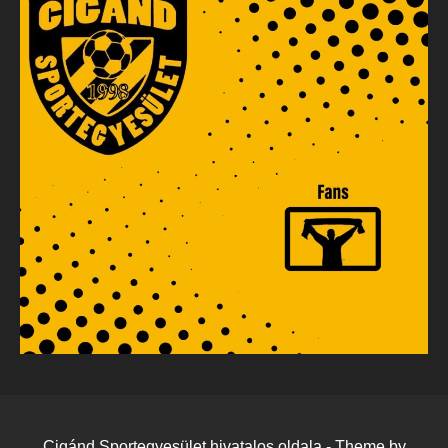
Cigánd Sportegyesület hivatalos oldala - Theme by