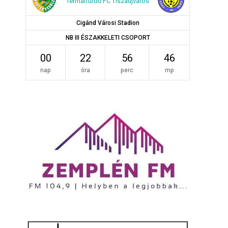
Termálfürdő FC Tiszaújváros
Cigánd Városi Stadion
NB III ÉSZAKKELETI CSOPORT
00
22
56
45
nap
óra
perc
mp