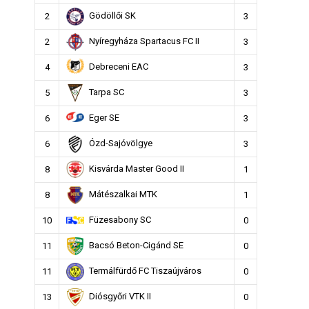
Gödöllői SK
2
3
Nyíregyháza Spartacus FC II
2
3
Debreceni EAC
4
3
Tarpa SC
5
3
Eger SE
6
3
Ózd-Sajóvölgye
6
3
Kisvárda Master Good II
8
1
Mátészalkai MTK
8
1
Füzesabony SC
10
0
Bacsó Beton-Cigánd SE
11
0
Termálfürdő FC Tiszaújváros
11
0
Diósgyőri VTK II
13
0