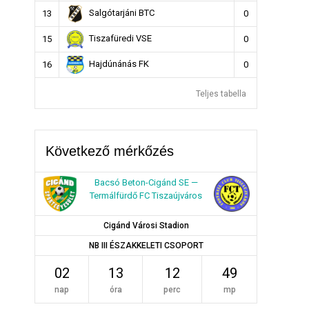
Salgótarjáni BTC
13
0
Tiszafüredi VSE
15
0
Hajdúnánás FK
16
0
Teljes tabella
Következő mérkőzés
Bacsó Beton-Cigánd SE —
Termálfürdő FC Tiszaújváros
Cigánd Városi Stadion
NB III ÉSZAKKELETI CSOPORT
02
13
12
49
nap
óra
perc
mp