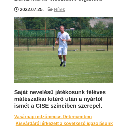
2022.07.25.
Hírek
Saját nevelésű játékosunk féléves
mátészalkai kitérő után a nyártól
ismét a CISE színeiben szerepel.
Bejegyzés
Vasárnapi edzőmeccs Debrecenben
Kisvárdáról érkezett a következő igazolásunk