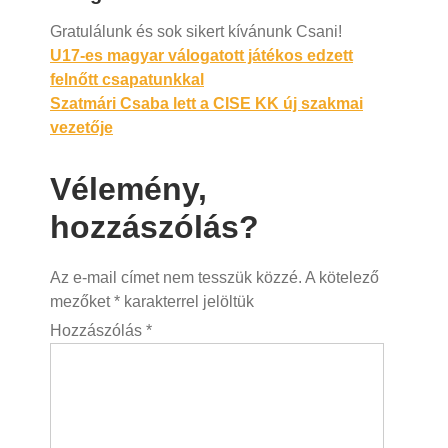
Gratulálunk és sok sikert kívánunk Csani!
Bejegyzés
U17-es magyar válogatott játékos edzett
felnőtt csapatunkkal
navigáció
Szatmári Csaba lett a CISE KK új szakmai
vezetője
Vélemény,
hozzászólás?
Az e-mail címet nem tesszük közzé.
A kötelező
mezőket
*
karakterrel jelöltük
Hozzászólás
*