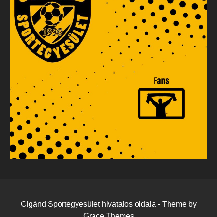
Cigánd Sportegyesület hivatalos oldala - Theme by
Grace Themes