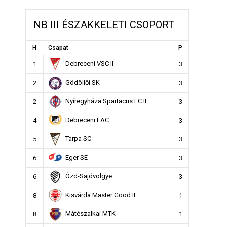
NB III ÉSZAKKELETI CSOPORT
H
Csapat
P
Debreceni VSC II
1
3
Gödöllői SK
2
3
Nyíregyháza Spartacus FC II
2
3
Debreceni EAC
4
3
Tarpa SC
5
3
Eger SE
6
3
Ózd-Sajóvölgye
6
3
Kisvárda Master Good II
8
1
Mátészalkai MTK
8
1