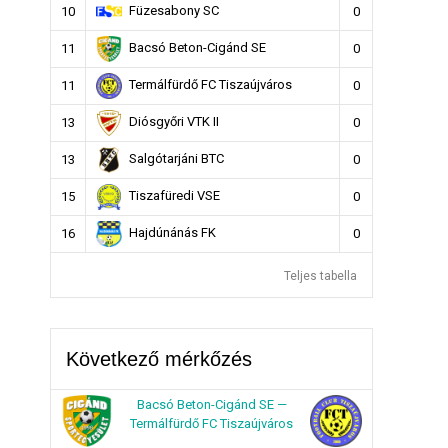
Füzesabony SC
10
0
Bacsó Beton-Cigánd SE
11
0
Termálfürdő FC Tiszaújváros
11
0
Diósgyőri VTK II
13
0
Salgótarjáni BTC
13
0
Tiszafüredi VSE
15
0
Hajdúnánás FK
16
0
Teljes tabella
Következő mérkőzés
Bacsó Beton-Cigánd SE —
Termálfürdő FC Tiszaújváros