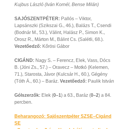
Kujbus László (Iván Kornél, Bense Milán
)
SAJÓSZENTPÉTER:
Pallós – Viktor,
Lapsánszki (Szikszai G., 46.), Balázs T., Csendi
(Bodnár M., 53.), Válint, Halász P., Simon K.,
Orosz R., Márton M., Bálint Cs. (Salétli, 68.).
Vezetőedző:
Kőrösi Gábor
CIGÁND:
Nagy S. – Ferencz, Elek, Vass, Dócs
B. (Jóni Zs., 57.) – Oravecz – Motkó (Kelemen,
71.), Starosta, Jávor (Kulcsár H., 60.), Gégény
(Tóth Á., 60.) – Baráz.
Vezetőedző:
Paulik István
Gólszerzők:
Elek (
0–1
) a 63., Baráz (
0–2
) a 84.
percben.
Bejegyzés
Beharangozó: Sajószentpéter SZSE–Cigánd
SE
navigáció