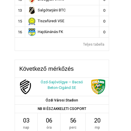
Salgótarjáni BTC
13
0
Tiszafüredi VSE
15
0
Hajdúnánás FK
16
0
Teljes tabella
Következő mérkőzés
Ózd-Sajóvölgye — Bacsó
Beton-Cigánd SE
Ózdi Városi Stadion
NB III ÉSZAKKELETI CSOPORT
03
06
56
19
nap
óra
perc
mp