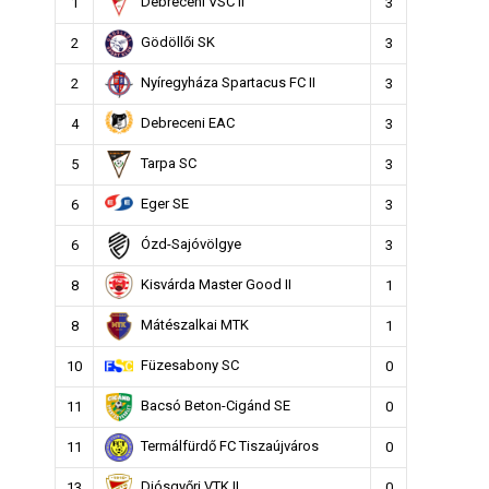
Debreceni VSC II
1
3
Gödöllői SK
2
3
Nyíregyháza Spartacus FC II
2
3
Debreceni EAC
4
3
Tarpa SC
5
3
Eger SE
6
3
Ózd-Sajóvölgye
6
3
Kisvárda Master Good II
8
1
Mátészalkai MTK
8
1
Füzesabony SC
10
0
Bacsó Beton-Cigánd SE
11
0
Termálfürdő FC Tiszaújváros
11
0
Diósgyőri VTK II
13
0