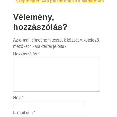
Szeptember 3-án plüssdobálás a stadionban
Vélemény,
hozzászólás?
Az e-mail címet nem tesszük közzé.
A kötelező
mezőket
*
karakterrel jelöltük
Hozzászólás
*
Név
*
E-mail cím
*