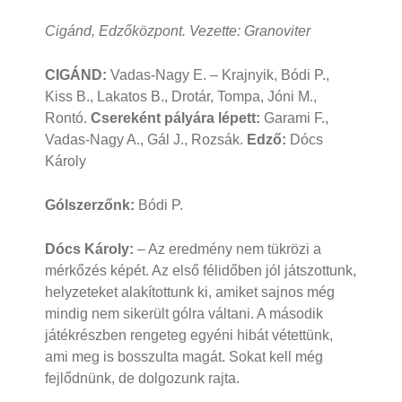
Cigánd, Edzőközpont. Vezette: Granoviter
CIGÁND:
Vadas-Nagy E. – Krajnyik, Bódi P.,
Kiss B., Lakatos B., Drotár, Tompa, Jóni M.,
Rontó.
Csereként pályára lépett:
Garami F.,
Vadas-Nagy A., Gál J., Rozsák.
Edző:
Dócs
Károly
Gólszerzőnk:
Bódi P.
Dócs Károly:
– Az eredmény nem tükrözi a
mérkőzés képét. Az első félidőben jól játszottunk,
helyzeteket alakítottunk ki, amiket sajnos még
mindig nem sikerült gólra váltani. A második
játékrészben rengeteg egyéni hibát vétettünk,
ami meg is bosszulta magát. Sokat kell még
fejlődnünk, de dolgozunk rajta.