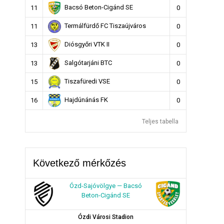
Bacsó Beton-Cigánd SE
11
0
Termálfürdő FC Tiszaújváros
11
0
Diósgyőri VTK II
13
0
Salgótarjáni BTC
13
0
Tiszafüredi VSE
15
0
Hajdúnánás FK
16
0
Teljes tabella
Következő mérkőzés
Ózd-Sajóvölgye — Bacsó
Beton-Cigánd SE
Ózdi Városi Stadion