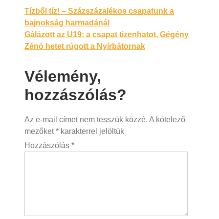
Bejegyzés
Tízből tíz! – Százszázalékos csapatunk a
bajnokság harmadánál
navigáció
Gálázott az U19: a csapat tizenhatot, Gégény
Zénó hetet rúgott a Nyírbátornak
Vélemény,
hozzászólás?
Az e-mail címet nem tesszük közzé.
A kötelező
mezőket
*
karakterrel jelöltük
Hozzászólás
*