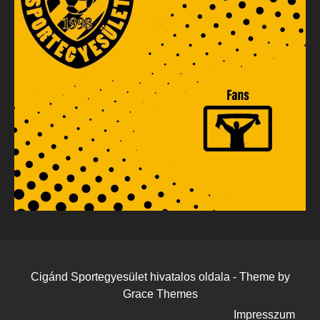
Cigánd Sportegyesület hivatalos oldala - Theme by
Grace Themes
Impresszum