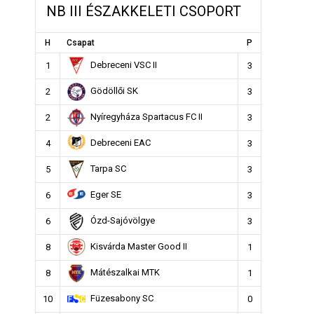
NB III ÉSZAKKELETI CSOPORT
H
Csapat
P
Debreceni VSC II
1
3
Gödöllői SK
2
3
Nyíregyháza Spartacus FC II
2
3
Debreceni EAC
4
3
Tarpa SC
5
3
Eger SE
6
3
Ózd-Sajóvölgye
6
3
Kisvárda Master Good II
8
1
Mátészalkai MTK
8
1
Füzesabony SC
10
0