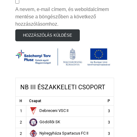
A nevem, e-mail címem, és weboldalcímem
mentése a böngészőben a következő
hozzászólásomhoz.
NB III ÉSZAKKELETI CSOPORT
H
Csapat
P
Debreceni VSC II
1
3
Gödöllői SK
2
3
Nyíregyháza Spartacus FC II
2
3