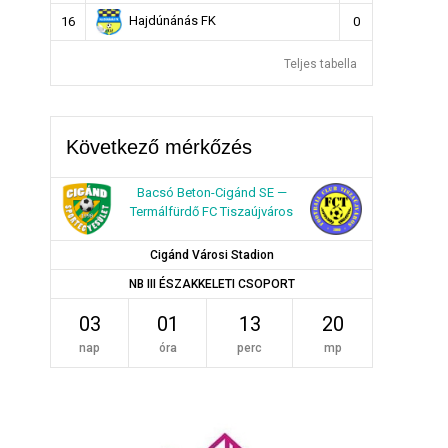
Hajdúnánás FK
16
0
Teljes tabella
Következő mérkőzés
Bacsó Beton-Cigánd SE —
Termálfürdő FC Tiszaújváros
Cigánd Városi Stadion
NB III ÉSZAKKELETI CSOPORT
03
01
13
20
nap
óra
perc
mp