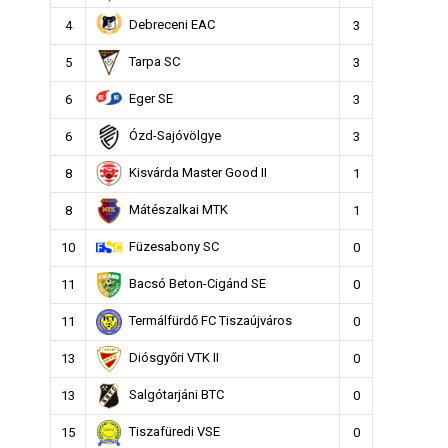
Debreceni EAC
4
3
Tarpa SC
5
3
Eger SE
6
3
Ózd-Sajóvölgye
6
3
Kisvárda Master Good II
8
1
Mátészalkai MTK
8
1
Füzesabony SC
10
0
Bacsó Beton-Cigánd SE
11
0
Termálfürdő FC Tiszaújváros
11
0
Diósgyőri VTK II
13
0
Salgótarjáni BTC
13
0
Tiszafüredi VSE
15
0