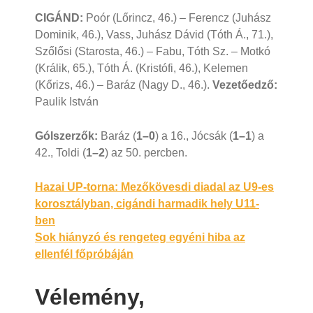
CIGÁND:
Poór (Lőrincz, 46.) – Ferencz (Juhász
Dominik, 46.), Vass, Juhász Dávid (Tóth Á., 71.),
Szőlősi (Starosta, 46.) – Fabu, Tóth Sz. – Motkó
(Králik, 65.), Tóth Á. (Kristófi, 46.), Kelemen
(Kőrizs, 46.) – Baráz (Nagy D., 46.).
Vezetőedző:
Paulik István
Gólszerzők:
Baráz (
1–0
) a 16., Jócsák (
1–1
) a
42., Toldi (
1–2
) az 50. percben.
Bejegyzés
Hazai UP-torna: Mezőkövesdi diadal az U9-es
korosztályban, cigándi harmadik hely U11-
navigáció
ben
Sok hiányzó és rengeteg egyéni hiba az
ellenfél főpróbáján
Vélemény,