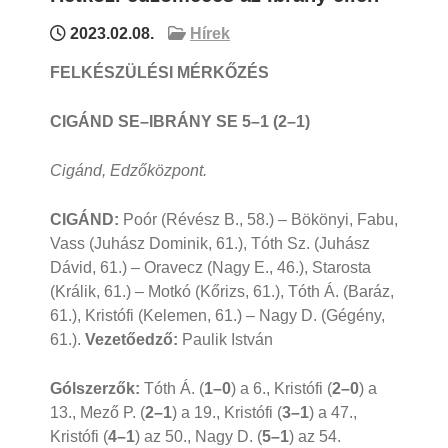
2023.02.08.
Hírek
FELKÉSZÜLÉSI MÉRKŐZÉS
CIGÁND SE–IBRÁNY SE 5–1 (2–1)
Cigánd, Edzőközpont.
CIGÁND:
Poór (Révész B., 58.) – Bökönyi, Fabu,
Vass (Juhász Dominik, 61.), Tóth Sz. (Juhász
Dávid, 61.) – Oravecz (Nagy E., 46.), Starosta
(Králik, 61.) – Motkó (Kőrizs, 61.), Tóth Á. (Baráz,
61.), Kristófi (Kelemen, 61.) – Nagy D. (Gégény,
61.).
Vezetőedző:
Paulik István
Gólszerzők:
Tóth Á. (
1–0
) a 6., Kristófi (
2–0
) a
13., Mező P. (
2–1
) a 19., Kristófi (
3–1
) a 47.,
Kristófi (
4–1
) az 50., Nagy D. (
5–1
) az 54.