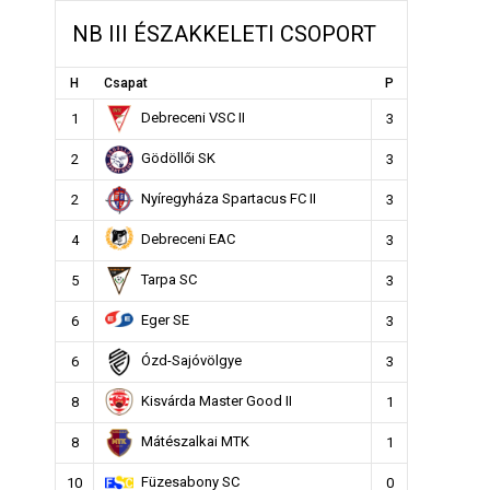
NB III ÉSZAKKELETI CSOPORT
H
Csapat
P
Debreceni VSC II
1
3
Gödöllői SK
2
3
Nyíregyháza Spartacus FC II
2
3
Debreceni EAC
4
3
Tarpa SC
5
3
Eger SE
6
3
Ózd-Sajóvölgye
6
3
Kisvárda Master Good II
8
1
Mátészalkai MTK
8
1
Füzesabony SC
10
0