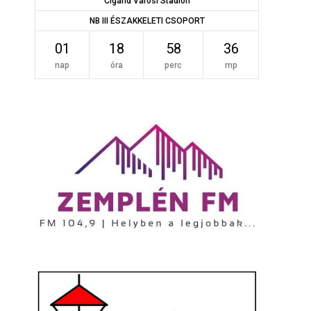
Cigánd Városi Stadion
NB III ÉSZAKKELETI CSOPORT
01
18
58
36
nap
óra
perc
mp