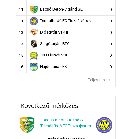
Bacsó Beton-Cigánd SE
11
0
Termálfürdő FC Tiszaújváros
11
0
Diósgyőri VTK II
13
0
Salgótarjáni BTC
13
0
Tiszafüredi VSE
15
0
Hajdúnánás FK
16
0
Teljes tabella
Következő mérkőzés
Bacsó Beton-Cigánd SE —
Termálfürdő FC Tiszaújváros