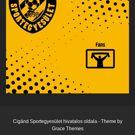
Cigánd Sportegyesület hivatalos oldala - Theme by
Grace Themes