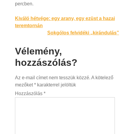
percben.
Bejegyzés
Kiváló hétvége: egy arany, egy ezüst a hazai
teremtornán
navigáció
Sokgólos felvidéki „kirándulás”
Vélemény,
hozzászólás?
Az e-mail címet nem tesszük közzé.
A kötelező
mezőket
*
karakterrel jelöltük
Hozzászólás
*