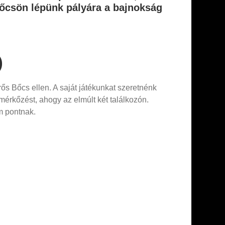
Bőcsön lépünk pályára a bajnokság
)
s Bőcs ellen. A saját játékunkat szeretnénk
 mérkőzést, ahogy az elmúlt két találkozón.
m pontnak.