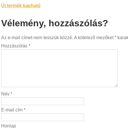
Bejegyzés
Új termék kapható
navigáció
Vélemény, hozzászólás?
Az e-mail címet nem tesszük közzé.
A kötelező mezőket
*
karakt
Hozzászólás
*
Név
*
E-mail cím
*
Honlap