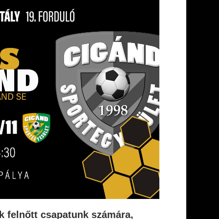
k felnőtt csapatunk számára,