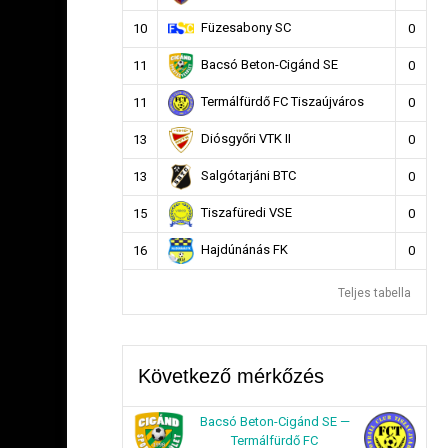
Füzesabony SC
10
0
Bacsó Beton-Cigánd SE
11
0
Termálfürdő FC Tiszaújváros
11
0
Diósgyőri VTK II
13
0
Salgótarjáni BTC
13
0
Tiszafüredi VSE
15
0
Hajdúnánás FK
16
0
Teljes tabella
Következő mérkőzés
Bacsó Beton-Cigánd SE —
Termálfürdő FC