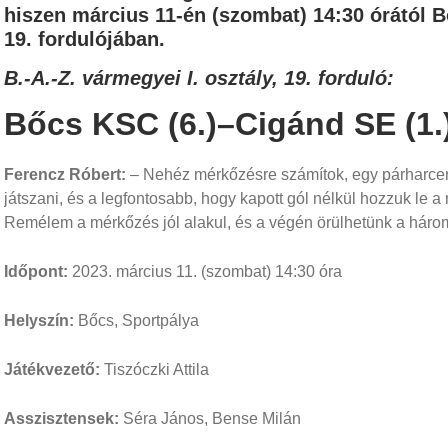
hiszen március 11-én (szombat) 14:30 órától 
19. fordulójában.
B.-A.-Z. vármegyei I. osztály, 19. forduló:
Bőcs KSC (6.)–Cigánd SE (1.
Ferencz Róbert:
– Nehéz mérkőzésre számítok, egy párharcerő
játszani, és a legfontosabb, hogy kapott gól nélkül hozzuk le a
Remélem a mérkőzés jól alakul, és a végén örülhetünk a háro
Időpont:
2023. március 11. (szombat) 14:30 óra
Helyszín:
Bőcs, Sportpálya
Játékvezető:
Tiszóczki Attila
Asszisztensek:
Séra János, Bense Milán