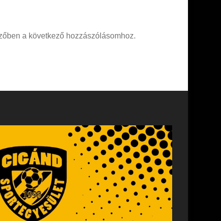
zőben a következő hozzászólásomhoz.