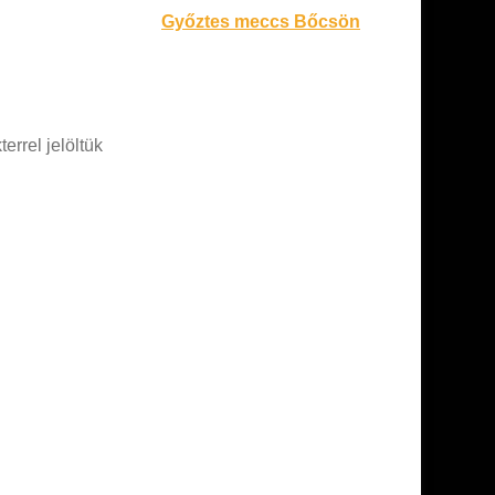
Győztes meccs Bőcsön
errel jelöltük