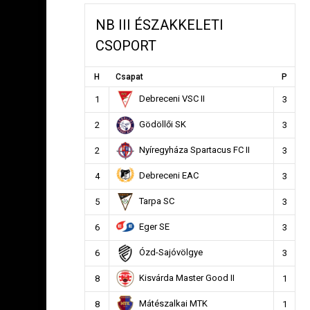
NB III ÉSZAKKELETI
CSOPORT
H
Csapat
P
Debreceni VSC II
1
3
Gödöllői SK
2
3
Nyíregyháza Spartacus FC II
2
3
Debreceni EAC
4
3
Tarpa SC
5
3
Eger SE
6
3
Ózd-Sajóvölgye
6
3
Kisvárda Master Good II
8
1
Mátészalkai MTK
8
1