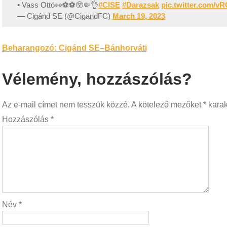
▪️ Vass Ottó👀⚽️⚽️😲🤏👌
#CISE
#Darazsak
pic.twitter.com/v
— Cigánd SE (@CigandFC)
March 19, 2023
Bejegyzés
Beharangozó: Cigánd SE–Bánhorváti
navigáció
Vélemény, hozzászólás?
Az e-mail címet nem tesszük közzé.
A kötelező mezőket
*
karakt
Hozzászólás
*
Név
*