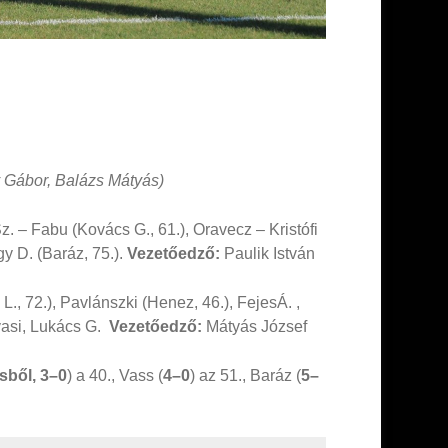
y Gábor, Balázs Mátyás)
Sz. – Fabu (Kovács G., 61.), Oravecz – Kristófi
gy D. (Baráz, 75.).
Vezetőedző:
Paulik István
L., 72.), Pavlánszki (Henez, 46.), FejesÁ. ,
ovasi, Lukács G.
Vezetőedző:
Mátyás József
sből,
3–0
) a 40., Vass (
4–0
) az 51., Baráz (
5–