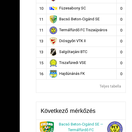
Füzesabony SC
10
0
Bacsó Beton-Cigánd SE
11
0
Termálfürdő FC Tiszaújváros
11
0
Diósgyőri VTK II
13
0
Salgótarjáni BTC
13
0
Tiszafüredi VSE
15
0
Hajdúnánás FK
16
0
Teljes tabella
Következő mérkőzés
Bacsó Beton-Cigánd SE —
Termálfürdő FC