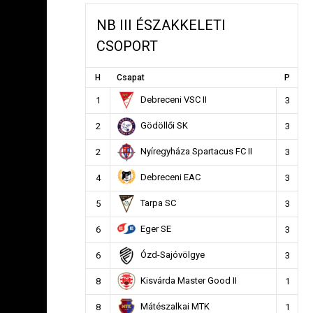
NB III ÉSZAKKELETI
CSOPORT
H
Csapat
P
Debreceni VSC II
1
3
Gödöllői SK
2
3
Nyíregyháza Spartacus FC II
2
3
Debreceni EAC
4
3
Tarpa SC
5
3
Eger SE
6
3
Ózd-Sajóvölgye
6
3
Kisvárda Master Good II
8
1
Mátészalkai MTK
8
1