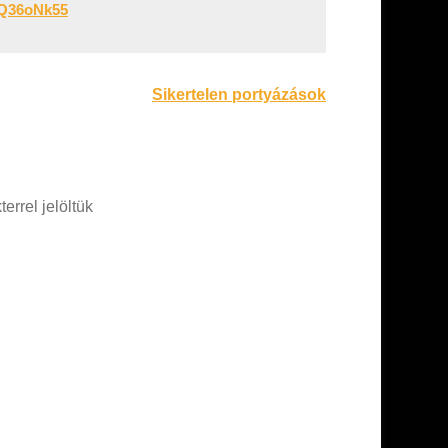
RQ36oNk55
Sikertelen portyázások
errel jelöltük