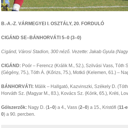
B.-A.-Z. VÁRMEGYEI I. OSZTÁLY, 20. FORDULÓ
CIGÁND SE–BÁNHORVÁTI 5–0 (3–0)
Cigánd, Városi Stadion, 300 néző. Vezette: Jakab Gyula (Nag
CIGÁND:
Poór – Ferencz (Králik M., 52.), Szilvási Vass, Tóth 
(Gégény, 75.), Tóth Á. (Kőrizs, 75.), Motkó (Kelemen, 61.) – Na
BÁNHORVÁTI:
Málik – Hallgató, Kazvinszki, Székely D. (Tóth 
Horváth Sz. (Magyar M., 83.), Kovács Sz. (Kórik, 65.), Kréti, L
Gólszerzők:
Nagy D. (
1–0
) a 4., Vass (
2–0
) a 15., Kristófi (
11-e
0
) a 90. percben.