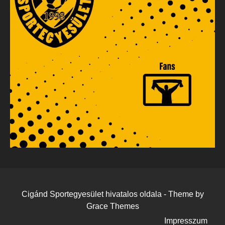
Cigánd Sportegyesület hivatalos oldala - Theme by
Grace Themes
Impresszum