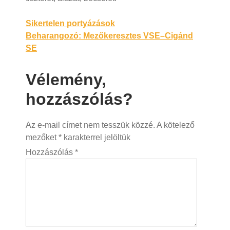
Bejegyzés
Sikertelen portyázások
Beharangozó: Mezőkeresztes VSE–Cigánd
navigáció
SE
Vélemény,
hozzászólás?
Az e-mail címet nem tesszük közzé.
A kötelező
mezőket
*
karakterrel jelöltük
Hozzászólás
*