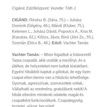
Cigánd, Edzőközpont. Vezette: Tóth J.
CIGÁND:
Révész B. (Séra, 75.) – Juhász
Dominik (Gégény, 46.), Mándi (Kluber, 75.),
Kelemen L., Juhász Dávid, Popovics Á., Kiss M.
(Kanalas, 62.), Kőrizs, Jávor, Binó (Jóni Zs., 55.),
Szemán (Dócs B., 46.).
Edző:
Vachter Tamás
Vachter Tamás:
– Itthon fogadtuk a listavezető
Tarpa csapatát, akik uralták a mezőnyt, és a
játékot, de helyzeteket nem tudtak kialakítani.
Egyéni hibákból kaptuk a gólokat, de egy ilyen
csapat ellen benne van a hibázás lehetősége.
Gyorsak, agresszívak, szervezettek voltak.
Vállalható az eredmény, gratulálunk nekik! A
hibák ellenére mindenki odatette magát és
csapatként funkcionáltunk. Csapategység,
tisztelet, alázat, becsület!