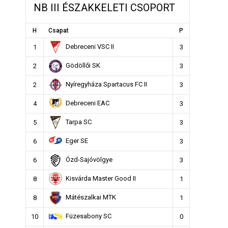
NB III ÉSZAKKELETI CSOPORT
H
Csapat
P
Debreceni VSC II
1
3
Gödöllői SK
2
3
Nyíregyháza Spartacus FC II
2
3
Debreceni EAC
4
3
Tarpa SC
5
3
Eger SE
6
3
Ózd-Sajóvölgye
6
3
Kisvárda Master Good II
8
1
Mátészalkai MTK
8
1
Füzesabony SC
10
0