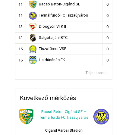
Bacsó Beton-Cigánd SE
11
0
Termálfürdő FC Tiszaújváros
11
0
Diósgyőri VTK II
13
0
Salgótarjáni BTC
13
0
Tiszafüredi VSE
15
0
Hajdúnánás FK
16
0
Teljes tabella
Következő mérkőzés
Bacsó Beton-Cigánd SE —
Termálfürdő FC Tiszaújváros
Cigánd Városi Stadion