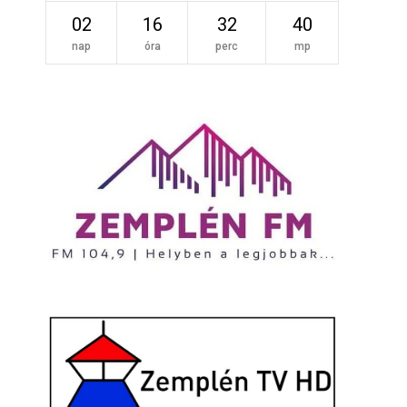
02
16
32
39
nap
óra
perc
mp