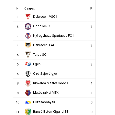
H
Csapat
P
Debreceni VSC II
1
3
Gödöllői SK
2
3
Nyíregyháza Spartacus FC II
2
3
Debreceni EAC
4
3
Tarpa SC
5
3
Eger SE
6
3
Ózd-Sajóvölgye
6
3
Kisvárda Master Good II
8
1
Mátészalkai MTK
8
1
Füzesabony SC
10
0
Bacsó Beton-Cigánd SE
11
0