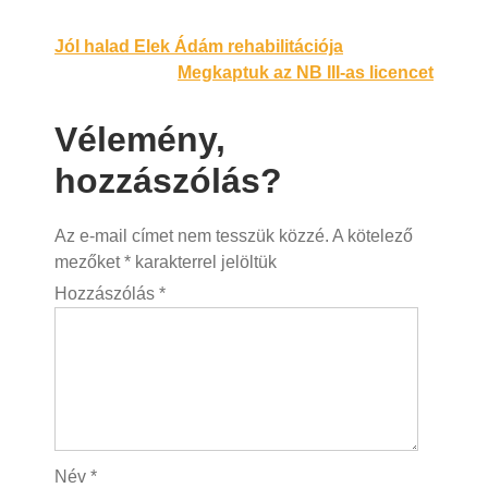
Bejegyzés
Jól halad Elek Ádám rehabilitációja
Megkaptuk az NB III-as licencet
navigáció
Vélemény,
hozzászólás?
Az e-mail címet nem tesszük közzé.
A kötelező
mezőket
*
karakterrel jelöltük
Hozzászólás
*
Név
*