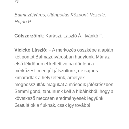
2)
Balmazújváros, Utánpótlás Központ. Vezette:
Hajdu P.
Gólszerzőink:
Karászi, László Á., Ivánkó F.
Vicickó László:
– A mérkőzés összképe alapján
két pontot Balmazújvárosban hagytunk. Már az
első félidőben el kellett volna dönteni a
mérkőzést, mert jól játszottunk, de sajnos
kimaradtak a helyzeteink, amelyek
megbosszulták magukat a második játékrészben.
Semmi gond, tanulnunk kell a hibáinkból, hogy a
következő meccsen eredményesek legyünk.
Gratulálok a fiúknak, csak így tovább!