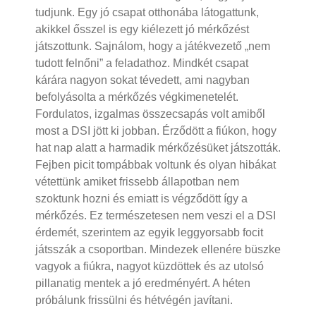
tudjunk. Egy jó csapat otthonába látogattunk,
akikkel ősszel is egy kiélezett jó mérkőzést
játszottunk. Sajnálom, hogy a játékvezető „nem
tudott felnőni” a feladathoz. Mindkét csapat
kárára nagyon sokat tévedett, ami nagyban
befolyásolta a mérkőzés végkimenetelét.
Fordulatos, izgalmas összecsapás volt amiből
most a DSI jött ki jobban. Érződött a fiúkon, hogy
hat nap alatt a harmadik mérkőzésüket játszották.
Fejben picit tompábbak voltunk és olyan hibákat
vétettünk amiket frissebb állapotban nem
szoktunk hozni és emiatt is végződött így a
mérkőzés. Ez természetesen nem veszi el a DSI
érdemét, szerintem az egyik leggyorsabb focit
játsszák a csoportban. Mindezek ellenére büszke
vagyok a fiúkra, nagyot küzdöttek és az utolsó
pillanatig mentek a jó eredményért. A héten
próbálunk frissülni és hétvégén javítani.