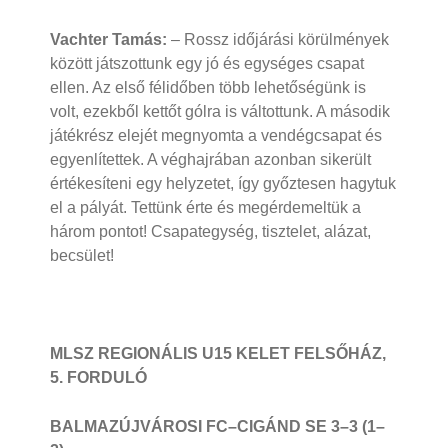
Vachter Tamás:
– Rossz időjárási körülmények
között játszottunk egy jó és egységes csapat
ellen. Az első félidőben több lehetőségünk is
volt, ezekből kettőt gólra is váltottunk. A második
játékrész elejét megnyomta a vendégcsapat és
egyenlítettek. A véghajrában azonban sikerült
értékesíteni egy helyzetet, így győztesen hagytuk
el a pályát. Tettünk érte és megérdemeltük a
három pontot! Csapategység, tisztelet, alázat,
becsület!
MLSZ REGIONÁLIS U15 KELET FELSŐHÁZ,
5. FORDULÓ
BALMAZÚJVÁROSI FC–CIGÁND SE 3–3 (1–