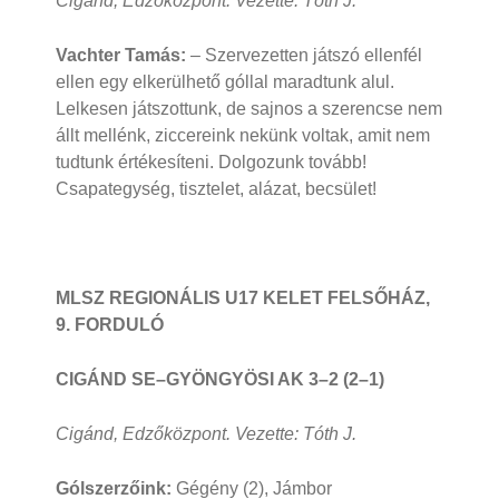
Cigánd, Edzőközpont. Vezette: Tóth J.
Vachter Tamás:
– Szervezetten játszó ellenfél
ellen egy elkerülhető góllal maradtunk alul.
Lelkesen játszottunk, de sajnos a szerencse nem
állt mellénk, ziccereink nekünk voltak, amit nem
tudtunk értékesíteni. Dolgozunk tovább!
Csapategység, tisztelet, alázat, becsület!
MLSZ REGIONÁLIS U17 KELET FELSŐHÁZ,
9. FORDULÓ
CIGÁND SE–GYÖNGYÖSI AK 3–2 (2–1)
Cigánd, Edzőközpont. Vezette: Tóth J.
Gólszerzőink:
Gégény (2), Jámbor