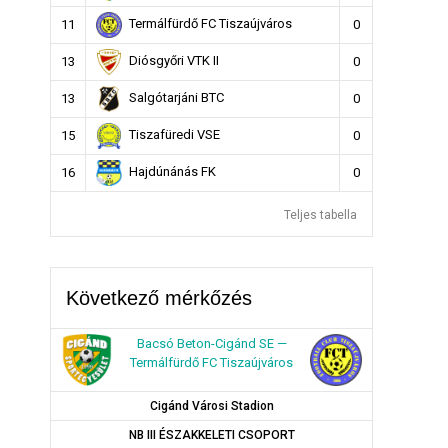
Termálfürdő FC Tiszaújváros
11
0
Diósgyőri VTK II
13
0
Salgótarjáni BTC
13
0
Tiszafüredi VSE
15
0
Hajdúnánás FK
16
0
Teljes tabella
Következő mérkőzés
Bacsó Beton-Cigánd SE —
Termálfürdő FC Tiszaújváros
Cigánd Városi Stadion
NB III ÉSZAKKELETI CSOPORT