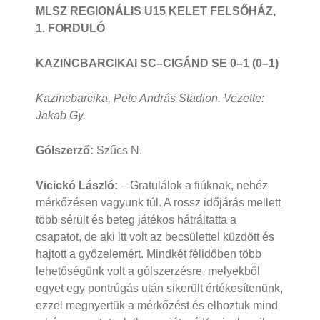
MLSZ REGIONÁLIS U15 KELET FELSŐHÁZ,
1. FORDULÓ
KAZINCBARCIKAI SC–CIGÁND SE 0–1 (0–1)
Kazincbarcika, Pete András Stadion. Vezette:
Jakab Gy.
Gólszerző:
Szűcs N.
Vicickó László:
– Gratulálok a fiúknak, nehéz
mérkőzésen vagyunk túl. A rossz időjárás mellett
több sérült és beteg játékos hátráltatta a
csapatot, de aki itt volt az becsülettel küzdött és
hajtott a győzelemért. Mindkét félidőben több
lehetőségünk volt a gólszerzésre, melyekből
egyet egy pontrúgás után sikerült értékesítenünk,
ezzel megnyertük a mérkőzést és elhoztuk mind