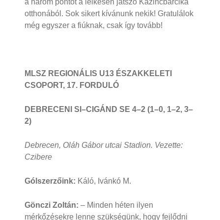
a három pontot a lelkesen játszó Kazincbarcika
otthonából. Sok sikert kívánunk nekik! Gratulálok
még egyszer a fiúknak, csak így tovább!
MLSZ REGIONÁLIS U13 ÉSZAKKELETI
CSOPORT, 17. FORDULÓ
DEBRECENI SI–CIGÁND SE 4–2 (1–0, 1–2, 3–
2)
Debrecen, Oláh Gábor utcai Stadion. Vezette:
Czibere
Gólszerzőink:
Káló, Ivánkó M.
Gönczi Zoltán:
– Minden héten ilyen
mérkőzésekre lenne szükségünk, hogy fejlődni