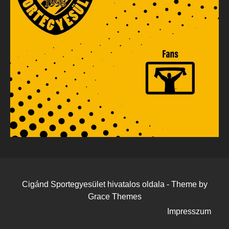
Cigánd Sportegyesület hivatalos oldala - Theme by
Grace Themes
Impresszum