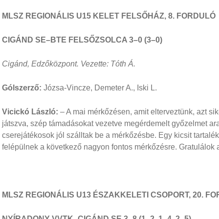
MLSZ REGIONÁLIS U15 KELET FELSŐHÁZ, 8. FORDULÓ
CIGÁND SE–BTE FELSŐZSOLCA 3–0 (3–0)
Cigánd, Edzőközpont. Vezette: Tóth Á.
Gólszerző:
Józsa-Vincze, Demeter A., Iski L.
Vicickó László:
– A mai mérkőzésen, amit elterveztünk, azt sik
játszva, szép támadásokat vezetve megérdemelt győzelmet arat
cserejátékosok jól szálltak be a mérkőzésbe. Egy kicsit tartal
felépülnek a következő nagyon fontos mérkőzésre. Gratulálok a
MLSZ REGIONÁLIS U13 ÉSZAKKELETI CSOPORT, 20. F
NYÍRADONY VVTK–CIGÁND SE 3–8 (1–2, 1–4, 2–5)