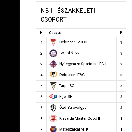
NB III ÉSZAKKELETI
CSOPORT
H
Csapat
P
Debreceni VSC II
1
3
Gödöllői SK
2
3
Nyíregyháza Spartacus FC II
2
3
Debreceni EAC
4
3
Tarpa SC
5
3
Eger SE
6
3
Ózd-Sajóvölgye
6
3
Kisvárda Master Good II
8
1
Mátészalkai MTK
8
1