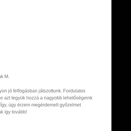
ák M.
on jó felfogásban játszottunk. Fordulatos
 de azt tegyük hozzá a nagyobb lehetőségeink
k. Így, úgy érzem megérdemelt győzelmet
ak így tovább!