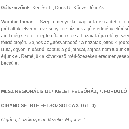
Gólszerzőink:
Kertész L., Dócs B., Kőrizs, Jóni Zs.
Vachter Tamás:
– Szép reményekkel vágtunk neki a debreceni 
próbáltuk felvenni a versenyt, de bíztunk a jó eredmény elérés
amit még sikerült megfordítanunk, de a hazaiak újra előnyt sze
félidő elején. Sajnos az „ütésváltásból” a hazaiak jöttek ki job
Buta, egyéni hibákból kaptuk a góljainkat, sajnos nem tudunk 
érjünk el. Reméljük a következő mérkőzéseken eredményesebbe
becsület!
MLSZ REGIONÁLIS U17 KELET FELSŐHÁZ, 7. FORDULÓ
CIGÁND SE–BTE FELSŐZSOLCA 3–0 (1–0)
Cigánd, Edzőközpont. Vezette: Majoros T.