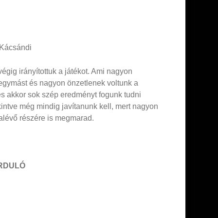
, Kácsándi
égig irányítottuk a játékot. Ami nagyon
 egymást és nagyon önzetlenek voltunk a
s akkor sok szép eredményt fogunk tudni
kintve még mindig javítanunk kell, mert nagyon
ralévő részére is megmarad.
ORDULÓ