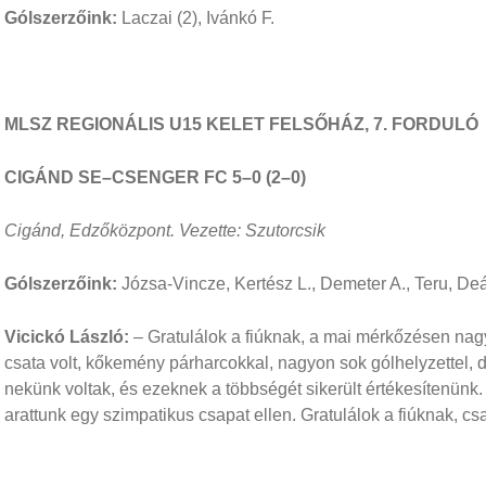
Gólszerzőink:
Laczai (2), Ivánkó F.
MLSZ REGIONÁLIS U15 KELET FELSŐHÁZ, 7. FORDULÓ
CIGÁND SE–CSENGER FC 5–0 (2–0)
Cigánd, Edzőközpont. Vezette: Szutorcsik
Gólszerzőink:
Józsa-Vincze, Kertész L., Demeter A., Teru, De
Vicickó László:
– Gratulálok a fiúknak, a mai mérkőzésen nagy
csata volt, kőkemény párharcokkal, nagyon sok gólhelyzettel,
nekünk voltak, és ezeknek a többségét sikerült értékesítenün
arattunk egy szimpatikus csapat ellen. Gratulálok a fiúknak, cs