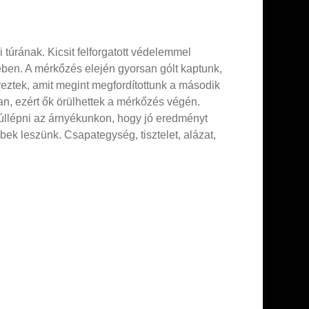
túrának. Kicsit felforgatott védelemmel
ében. A mérkőzés elején gyorsan gólt kaptunk,
reztek, amit megint megfordítottunk a második
ban, ezért ők örülhettek a mérkőzés végén.
túllépni az árnyékunkon, hogy jó eredményt
k leszünk. Csapategység, tisztelet, alázat,