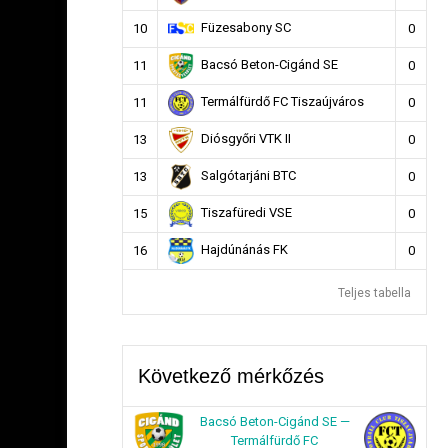
Füzesabony SC
10
0
Bacsó Beton-Cigánd SE
11
0
Termálfürdő FC Tiszaújváros
11
0
Diósgyőri VTK II
13
0
Salgótarjáni BTC
13
0
Tiszafüredi VSE
15
0
Hajdúnánás FK
16
0
Teljes tabella
Következő mérkőzés
Bacsó Beton-Cigánd SE —
Termálfürdő FC