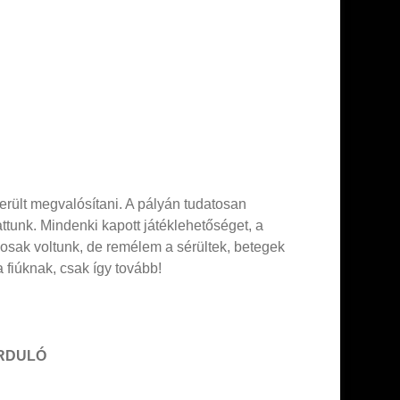
erült megvalósítani. A pályán tudatosan
tunk. Mindenki kapott játéklehetőséget, a
ékosak voltunk, de remélem a sérültek, betegek
 fiúknak, csak így tovább!
ORDULÓ