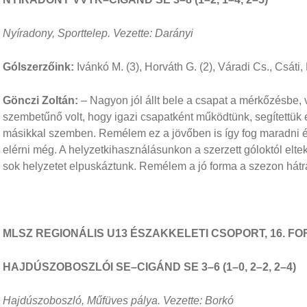
Nyíradony, Sporttelep. Vezette: Darányi
Gólszerzőink:
Ivánkó M. (3), Horváth G. (2), Váradi Cs., Csáti
Gönczi Zoltán:
– Nagyon jól állt bele a csapat a mérkőzésbe, v
szembetűnő volt, hogy igazi csapatként működtünk, segítettük
másikkal szemben. Remélem ez a jövőben is így fog maradni é
elérni még. A helyzetkihasználásunkon a szerzett góloktól elte
sok helyzetet elpuskáztunk. Remélem a jó forma a szezon hát
MLSZ REGIONÁLIS U13 ÉSZAKKELETI CSOPORT, 16. F
HAJDÚSZOBOSZLÓI SE–CIGÁND SE 3–6 (1–0, 2–2, 2–4)
Hajdúszoboszló, Műfüves pálya. Vezette: Borkó