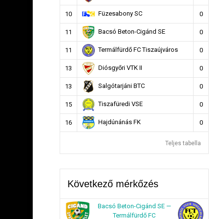
Füzesabony SC
10
0
Bacsó Beton-Cigánd SE
11
0
Termálfürdő FC Tiszaújváros
11
0
Diósgyőri VTK II
13
0
Salgótarjáni BTC
13
0
Tiszafüredi VSE
15
0
Hajdúnánás FK
16
0
Teljes tabella
Következő mérkőzés
Bacsó Beton-Cigánd SE —
Termálfürdő FC