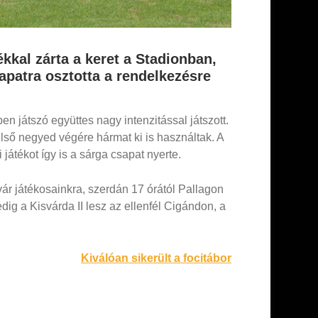
ékkal zárta a keret a Stadionban,
apatra osztotta a rendelkezésre
 játszó együttes nagy intenzitással játszott.
lső negyed végére hármat ki is használtak. A
játékot így is a sárga csapat nyerte.
ár játékosainkra, szerdán 17 órától Pallagon
ig a Kisvárda II lesz az ellenfél Cigándon, a
Kiválóan sikerült a focitábor