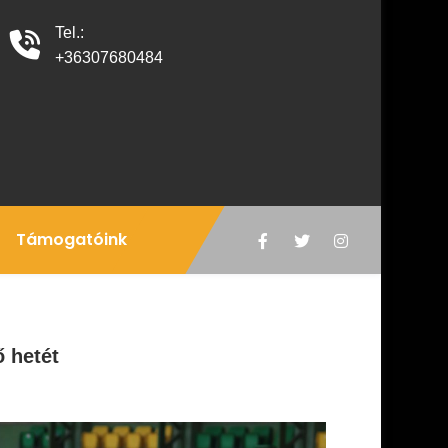
Tel.:
+36307680484
Támogatóink
ő hetét