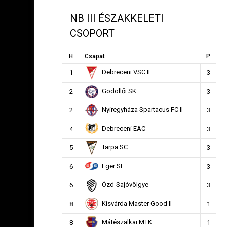
NB III ÉSZAKKELETI
CSOPORT
H
Csapat
P
Debreceni VSC II
1
3
Gödöllői SK
2
3
Nyíregyháza Spartacus FC II
2
3
Debreceni EAC
4
3
Tarpa SC
5
3
Eger SE
6
3
Ózd-Sajóvölgye
6
3
Kisvárda Master Good II
8
1
Mátészalkai MTK
8
1