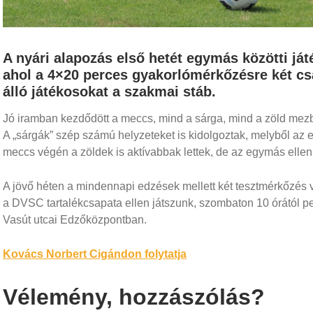
A nyári alapozás első hetét egymás közötti ját
ahol a 4×20 perces gyakorlómérkőzésre két cs
álló játékosokat a szakmai stáb.
Jó iramban kezdődött a meccs, mind a sárga, mind a zöld mezben
A „sárgák” szép számú helyzeteket is kidolgoztak, melyből az e
meccs végén a zöldek is aktívabbak lettek, de az egymás elleni 
A jövő héten a mindennapi edzések mellett két tesztmérkőzés v
a DVSC tartalékcsapata ellen játszunk, szombaton 10 órától ped
Vasút utcai Edzőközpontban.
Bejegyzés
Kovács Norbert Cigándon folytatja
navigáció
Vélemény, hozzászólás?