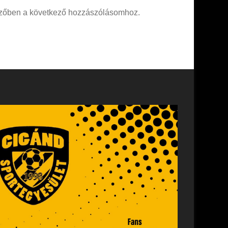
zőben a következő hozzászólásomhoz.