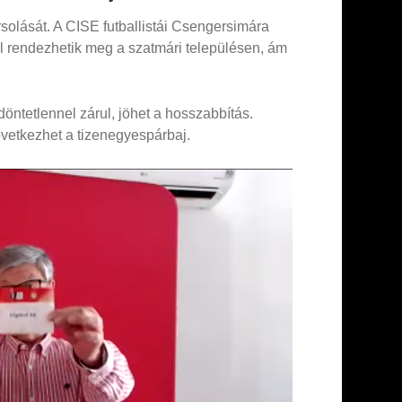
solását. A CISE futballistái Csengersimára
ól rendezhetik meg a szatmári településen, ám
döntetlennel zárul, jöhet a hosszabbítás.
vetkezhet a tizenegyespárbaj.