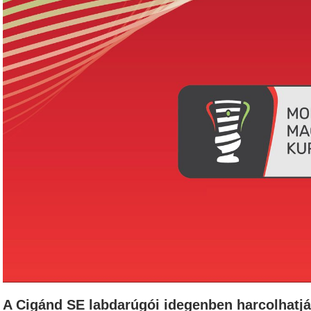
A Cigánd SE labdarúgói idegenben harcolhatják