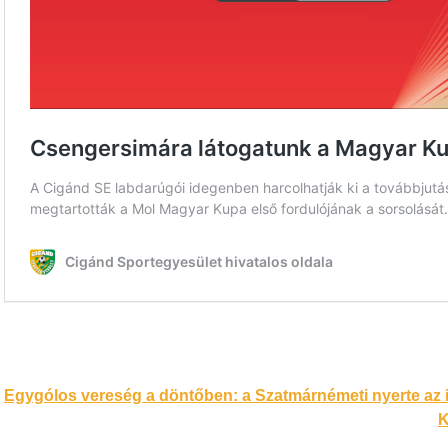
Bejegyzés
Egygólos vereség a döntőben: a Szatmárnémeti nyerte az i
K
navigáció