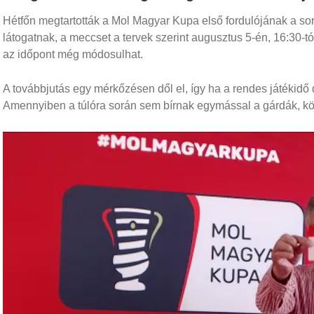
Hétfőn megtartották a Mol Magyar Kupa első fordulójának a sor
látogatnak, a meccset a tervek szerint augusztus 5-én, 16:30-t
az időpont még módosulhat.
A továbbjutás egy mérkőzésen dől el, így ha a rendes játékidő 
Amennyiben a túlóra során sem bírnak egymással a gárdák, kö