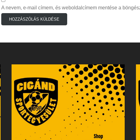
A nevem, e-mail címem, és weboldalcímem mentése a böngés