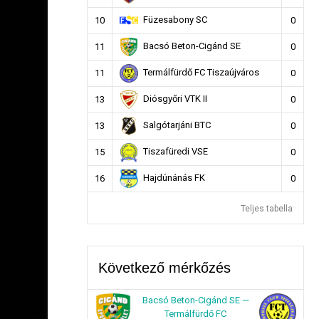
Füzesabony SC
10
0
Bacsó Beton-Cigánd SE
11
0
Termálfürdő FC Tiszaújváros
11
0
Diósgyőri VTK II
13
0
Salgótarjáni BTC
13
0
Tiszafüredi VSE
15
0
Hajdúnánás FK
16
0
Teljes tabella
Következő mérkőzés
Bacsó Beton-Cigánd SE —
Termálfürdő FC