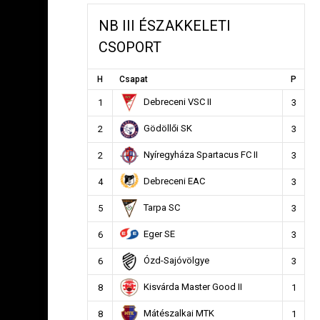
NB III ÉSZAKKELETI
CSOPORT
H
Csapat
P
Debreceni VSC II
1
3
Gödöllői SK
2
3
Nyíregyháza Spartacus FC II
2
3
Debreceni EAC
4
3
Tarpa SC
5
3
Eger SE
6
3
Ózd-Sajóvölgye
6
3
Kisvárda Master Good II
8
1
Mátészalkai MTK
8
1