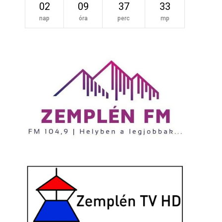
02
09
37
32
nap
óra
perc
mp