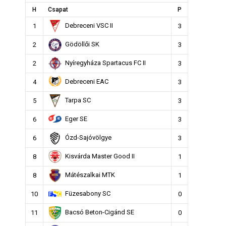
H
Csapat
P
Debreceni VSC II
1
3
Gödöllői SK
2
3
Nyíregyháza Spartacus FC II
2
3
Debreceni EAC
4
3
Tarpa SC
5
3
Eger SE
6
3
Ózd-Sajóvölgye
6
3
Kisvárda Master Good II
8
1
Mátészalkai MTK
8
1
Füzesabony SC
10
0
Bacsó Beton-Cigánd SE
11
0