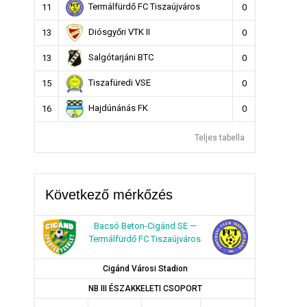
Termálfürdő FC Tiszaújváros
11
0
Diósgyőri VTK II
13
0
Salgótarjáni BTC
13
0
Tiszafüredi VSE
15
0
Hajdúnánás FK
16
0
Teljes tabella
Következő mérkőzés
Bacsó Beton-Cigánd SE —
Termálfürdő FC Tiszaújváros
Cigánd Városi Stadion
NB III ÉSZAKKELETI CSOPORT