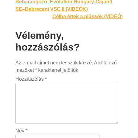
Bejegyzés
Beharangozó: Evolution Hungary-Cigánd
SE–Debreceni VSC II (VIDEÓK)
navigáció
Célba értek a plüssök (VIDEÓ)
Vélemény,
hozzászólás?
Az e-mail címet nem tesszük közzé.
A kötelező
mezőket
*
karakterrel jelöltük
Hozzászólás
*
Név
*