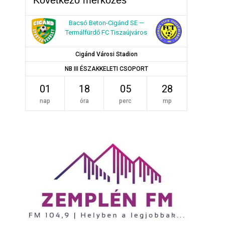
Bacsó Beton-Cigánd SE —
Termálfürdő FC Tiszaújváros
Cigánd Városi Stadion
NB III ÉSZAKKELETI CSOPORT
01
18
05
27
nap
óra
perc
mp