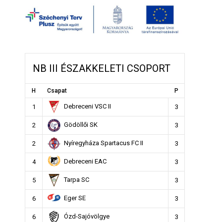
NB III ÉSZAKKELETI CSOPORT
H
Csapat
P
Debreceni VSC II
1
3
Gödöllői SK
2
3
Nyíregyháza Spartacus FC II
2
3
Debreceni EAC
4
3
Tarpa SC
5
3
Eger SE
6
3
Ózd-Sajóvölgye
6
3