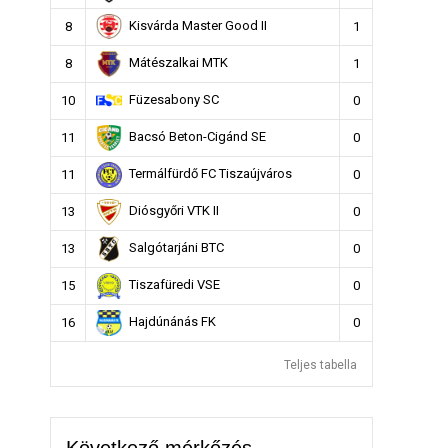
Kisvárda Master Good II
8
1
Mátészalkai MTK
8
1
Füzesabony SC
10
0
Bacsó Beton-Cigánd SE
11
0
Termálfürdő FC Tiszaújváros
11
0
Diósgyőri VTK II
13
0
Salgótarjáni BTC
13
0
Tiszafüredi VSE
15
0
Hajdúnánás FK
16
0
Teljes tabella
Következő mérkőzés