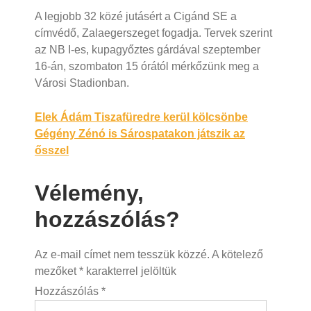
A legjobb 32 közé jutásért a Cigánd SE a
címvédő, Zalaegerszeget fogadja. Tervek szerint
az NB I-es, kupagyőztes gárdával szeptember
16-án, szombaton 15 órától mérkőzünk meg a
Városi Stadionban.
Bejegyzés
Elek Ádám Tiszafüredre kerül kölcsönbe
Gégény Zénó is Sárospatakon játszik az
navigáció
ősszel
Vélemény,
hozzászólás?
Az e-mail címet nem tesszük közzé.
A kötelező
mezőket
*
karakterrel jelöltük
Hozzászólás
*