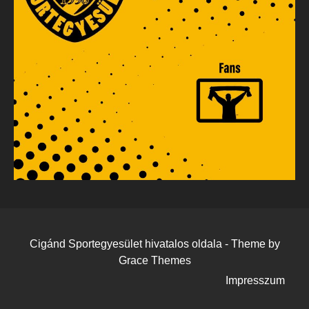
Cigánd Sportegyesület hivatalos oldala - Theme by
Grace Themes
Impresszum