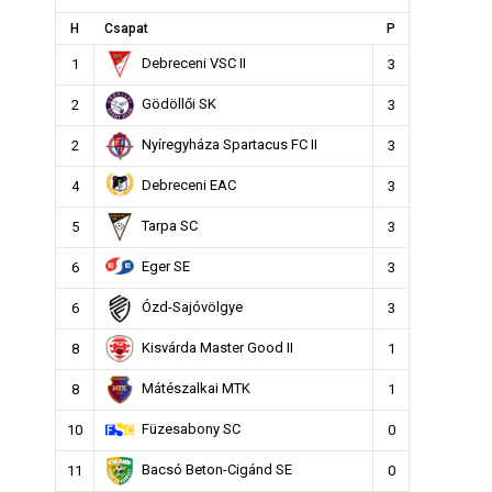
H
Csapat
P
Debreceni VSC II
1
3
Gödöllői SK
2
3
Nyíregyháza Spartacus FC II
2
3
Debreceni EAC
4
3
Tarpa SC
5
3
Eger SE
6
3
Ózd-Sajóvölgye
6
3
Kisvárda Master Good II
8
1
Mátészalkai MTK
8
1
Füzesabony SC
10
0
Bacsó Beton-Cigánd SE
11
0