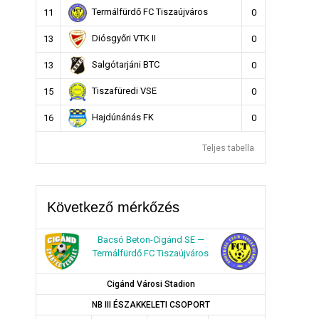
Termálfürdő FC Tiszaújváros
11
0
Diósgyőri VTK II
13
0
Salgótarjáni BTC
13
0
Tiszafüredi VSE
15
0
Hajdúnánás FK
16
0
Teljes tabella
Következő mérkőzés
Bacsó Beton-Cigánd SE —
Termálfürdő FC Tiszaújváros
Cigánd Városi Stadion
NB III ÉSZAKKELETI CSOPORT