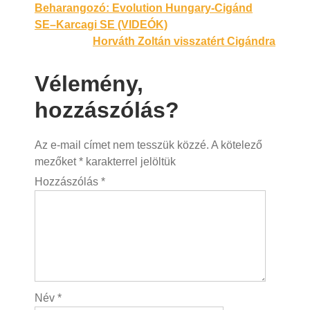
Bejegyzés
Beharangozó: Evolution Hungary-Cigánd
SE–Karcagi SE (VIDEÓK)
navigáció
Horváth Zoltán visszatért Cigándra
Vélemény,
hozzászólás?
Az e-mail címet nem tesszük közzé.
A kötelező
mezőket
*
karakterrel jelöltük
Hozzászólás
*
Név
*