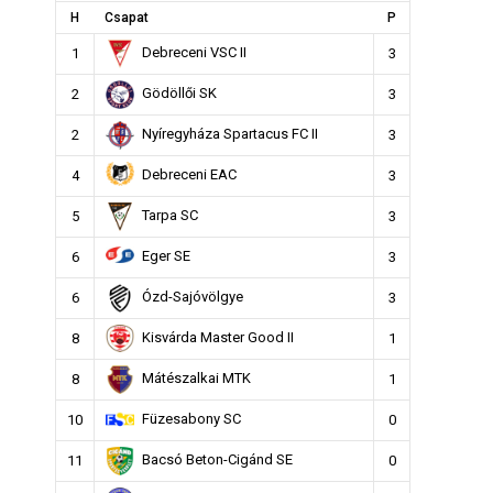
H
Csapat
P
Debreceni VSC II
1
3
Gödöllői SK
2
3
Nyíregyháza Spartacus FC II
2
3
Debreceni EAC
4
3
Tarpa SC
5
3
Eger SE
6
3
Ózd-Sajóvölgye
6
3
Kisvárda Master Good II
8
1
Mátészalkai MTK
8
1
Füzesabony SC
10
0
Bacsó Beton-Cigánd SE
11
0