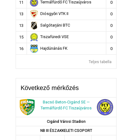
Termálfürdő FC Tiszaújváros
11
0
Diósgyőri VTK II
13
0
Salgótarjáni BTC
13
0
Tiszafüredi VSE
15
0
Hajdúnánás FK
16
0
Teljes tabella
Következő mérkőzés
Bacsó Beton-Cigánd SE —
Termálfürdő FC Tiszaújváros
Cigánd Városi Stadion
NB III ÉSZAKKELETI CSOPORT