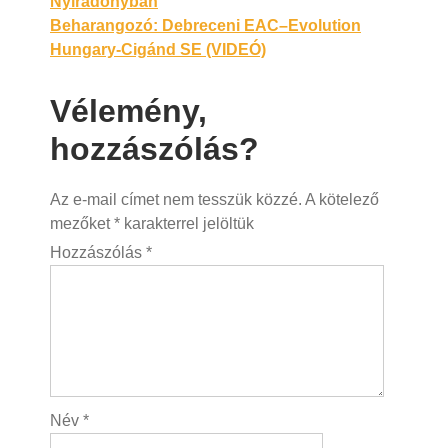
Nyíradonyban
navigáció
Beharangozó: Debreceni EAC–Evolution
Hungary-Cigánd SE (VIDEÓ)
Vélemény,
hozzászólás?
Az e-mail címet nem tesszük közzé.
A kötelező
mezőket
*
karakterrel jelöltük
Hozzászólás
*
Név
*