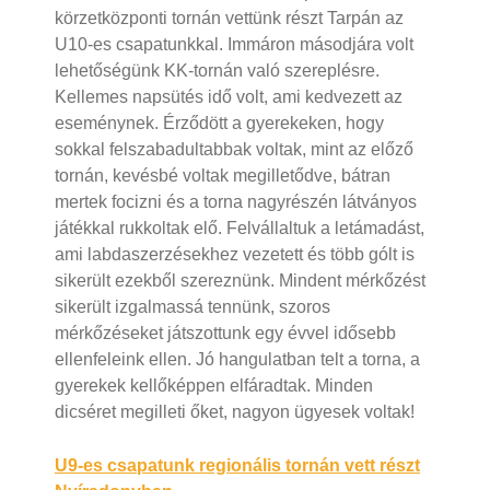
körzetközponti tornán vettünk részt Tarpán az
U10-es csapatunkkal. Immáron másodjára volt
lehetőségünk KK-tornán való szereplésre.
Kellemes napsütés idő volt, ami kedvezett az
eseménynek. Érződött a gyerekeken, hogy
sokkal felszabadultabbak voltak, mint az előző
tornán, kevésbé voltak megilletődve, bátran
mertek focizni és a torna nagyrészén látványos
játékkal rukkoltak elő. Felvállaltuk a letámadást,
ami labdaszerzésekhez vezetett és több gólt is
sikerült ezekből szereznünk. Mindent mérkőzést
sikerült izgalmassá tennünk, szoros
mérkőzéseket játszottunk egy évvel idősebb
ellenfeleink ellen. Jó hangulatban telt a torna, a
gyerekek kellőképpen elfáradtak. Minden
dicséret megilleti őket, nagyon ügyesek voltak!
Bejegyzés
U9-es csapatunk regionális tornán vett részt