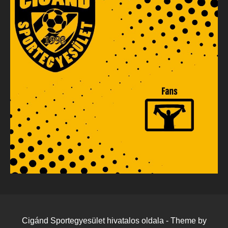
Cigánd Sportegyesület hivatalos oldala - Theme by