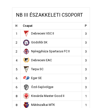
NB III ÉSZAKKELETI CSOPORT
H
Csapat
P
Debreceni VSC II
1
3
Gödöllői SK
2
3
Nyíregyháza Spartacus FC II
2
3
Debreceni EAC
4
3
Tarpa SC
5
3
Eger SE
6
3
Ózd-Sajóvölgye
6
3
Kisvárda Master Good II
8
1
Mátészalkai MTK
8
1