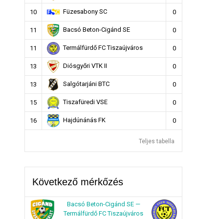
Füzesabony SC
10
0
Bacsó Beton-Cigánd SE
11
0
Termálfürdő FC Tiszaújváros
11
0
Diósgyőri VTK II
13
0
Salgótarjáni BTC
13
0
Tiszafüredi VSE
15
0
Hajdúnánás FK
16
0
Teljes tabella
Következő mérkőzés
Bacsó Beton-Cigánd SE —
Termálfürdő FC Tiszaújváros