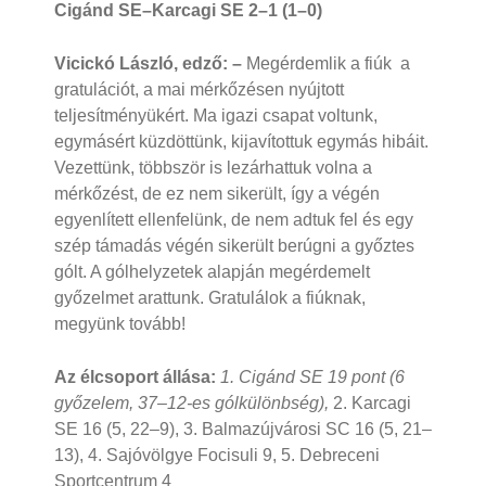
Cigánd SE–Karcagi SE 2–1 (1–0)
Vicickó László, edző:
–
Megérdemlik a fiúk a
gratulációt, a mai mérkőzésen nyújtott
teljesítményükért. Ma igazi csapat voltunk,
egymásért küzdöttünk, kijavítottuk egymás hibáit.
Vezettünk, többször is lezárhattuk volna a
mérkőzést, de ez nem sikerült, így a végén
egyenlített ellenfelünk, de nem adtuk fel és egy
szép támadás végén sikerült berúgni a győztes
gólt. A gólhelyzetek alapján megérdemelt
győzelmet arattunk. Gratulálok a fiúknak,
megyünk tovább!
Az élcsoport állása:
1. Cigánd SE 19 pont (6
győzelem, 37–12-es gólkülönbség),
2. Karcagi
SE 16 (5, 22–9), 3. Balmazújvárosi SC 16 (5, 21–
13), 4. Sajóvölgye Focisuli 9, 5. Debreceni
Sportcentrum 4