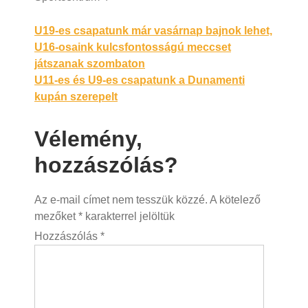
Bejegyzés
U19-es csapatunk már vasárnap bajnok lehet,
U16-osaink kulcsfontosságú meccset
navigáció
játszanak szombaton
U11-es és U9-es csapatunk a Dunamenti
kupán szerepelt
Vélemény,
hozzászólás?
Az e-mail címet nem tesszük közzé.
A kötelező
mezőket
*
karakterrel jelöltük
Hozzászólás
*