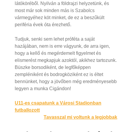
látóköréből. Nyilván a földrajzi helyzetünk, és
most már sok minden más is Szabolcs
vármegyéhez köt minket, de ez a beszűkült
periféria évek óta érezhető.
Tudjuk, senki sem lehet próféta a saját
hazájában, nem is erre vágyunk, de arra igen,
hogy a kellő és megérdemelt figyelmet és
elismerést megkapjuk azoktól, akikhez tartozunk.
Büszke borsodiként, de legfőképpen
zempléniként és bodrogköziként ez is éltet
bennünket, hogy a jövőben még eredményesebb
legyen a munka Cigándon!
Bejegyzés
U11-es csapatunk a Városi Stadionban
futballozott
navigáció
Tavasszal mi voltunk a legjobbak