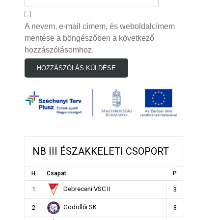
A nevem, e-mail címem, és weboldalcímem
mentése a böngészőben a következő
hozzászólásomhoz.
NB III ÉSZAKKELETI CSOPORT
H
Csapat
P
Debreceni VSC II
1
3
Gödöllői SK
2
3