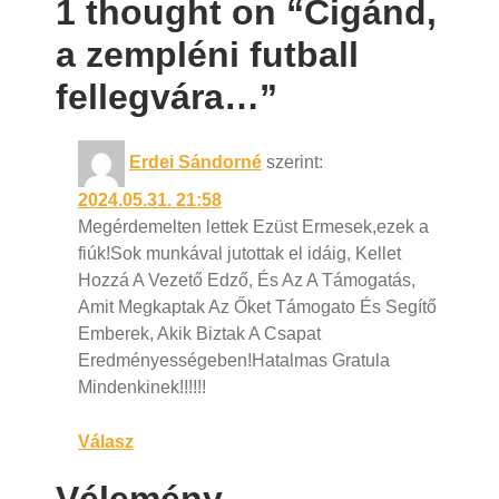
1 thought on “Cigánd,
a zempléni futball
fellegvára…”
Erdei Sándorné
szerint:
2024.05.31. 21:58
Megérdemelten lettek Ezüst Ermesek,ezek a
fiúk!Sok munkával jutottak el idáig, Kellet
Hozzá A Vezető Edző, És Az A Támogatás,
Amit Megkaptak Az Őket Támogato És Segítő
Emberek, Akik Biztak A Csapat
Eredményességeben!Hatalmas Gratula
Mindenkinek!!!!!!
Válasz
Vélemény,