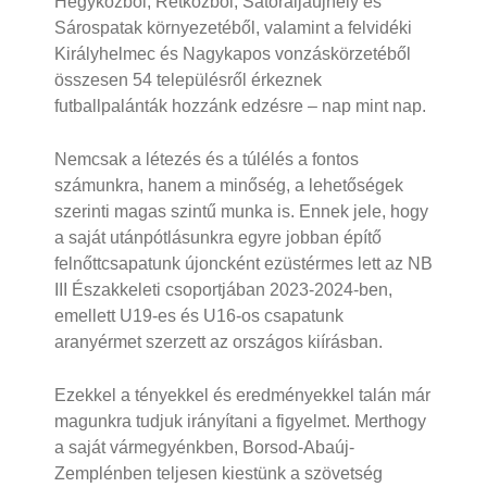
Hegyközből, Rétközből, Sátoraljaújhely és
Sárospatak környezetéből, valamint a felvidéki
Királyhelmec és Nagykapos vonzáskörzetéből
összesen 54 településről érkeznek
futballpalánták hozzánk edzésre – nap mint nap.
Nemcsak a létezés és a túlélés a fontos
számunkra, hanem a minőség, a lehetőségek
szerinti magas szintű munka is. Ennek jele, hogy
a saját utánpótlásunkra egyre jobban építő
felnőttcsapatunk újoncként ezüstérmes lett az NB
III Északkeleti csoportjában 2023-2024-ben,
emellett U19-es és U16-os csapatunk
aranyérmet szerzett az országos kiírásban.
Ezekkel a tényekkel és eredményekkel talán már
magunkra tudjuk irányítani a figyelmet. Merthogy
a saját vármegyénkben, Borsod-Abaúj-
Zemplénben teljesen kiestünk a szövetség