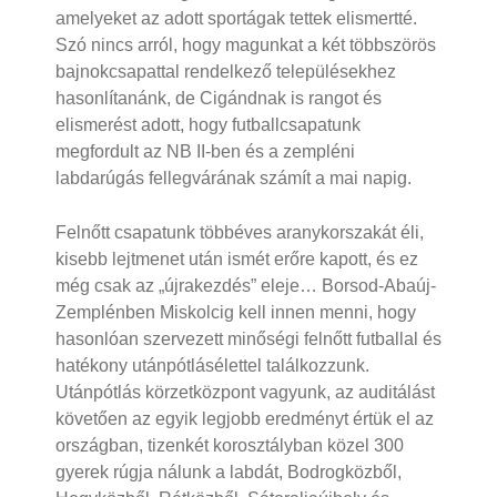
amelyeket az adott sportágak tettek elismertté.
Szó nincs arról, hogy magunkat a két többszörös
bajnokcsapattal rendelkező településekhez
hasonlítanánk, de Cigándnak is rangot és
elismerést adott, hogy futballcsapatunk
megfordult az NB II-ben és a zempléni
labdarúgás fellegvárának számít a mai napig.
Felnőtt csapatunk többéves aranykorszakát éli,
kisebb lejtmenet után ismét erőre kapott, és ez
még csak az „újrakezdés” eleje… Borsod-Abaúj-
Zemplénben Miskolcig kell innen menni, hogy
hasonlóan szervezett minőségi felnőtt futballal és
hatékony utánpótlásélettel találkozzunk.
Utánpótlás körzetközpont vagyunk, az auditálást
követően az egyik legjobb eredményt értük el az
országban, tizenkét korosztályban közel 300
gyerek rúgja nálunk a labdát, Bodrogközből,