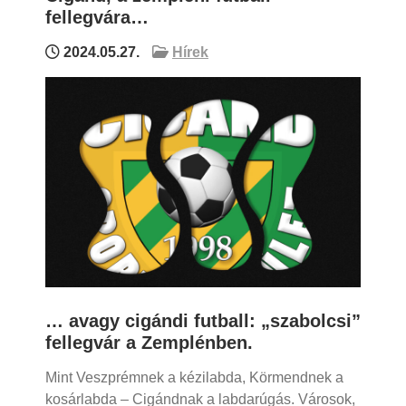
fellegvára…
2024.05.27.
Hírek
… avagy cigándi futball: „szabolcsi”
fellegvár a Zemplénben.
Mint Veszprémnek a kézilabda, Körmendnek a
kosárlabda – Cigándnak a labdarúgás. Városok,