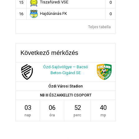
Tiszafüredi VSE
15
0
Hajdúnánás FK
16
0
Teljes tabella
Következő mérkőzés
Ózd-Sajóvölgye — Bacsó
Beton-Cigánd SE
Ózdi Városi Stadion
NB III ÉSZAKKELETI CSOPORT
03
06
52
39
nap
óra
perc
mp