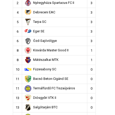
Nyíregyháza Spartacus FC II
2
3
Debreceni EAC
4
3
Tarpa SC
5
3
Eger SE
6
3
Ózd-Sajóvölgye
6
3
Kisvárda Master Good II
8
1
Mátészalkai MTK
8
1
Füzesabony SC
10
0
Bacsó Beton-Cigánd SE
11
0
Termálfürdő FC Tiszaújváros
11
0
Diósgyőri VTK II
13
0
Salgótarjáni BTC
13
0