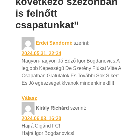
következő szezonban
is felnőtt
csapatunkat”
Erdei Sándorné
szerint:
2024.05.31. 22:24
Nagyon-nagyon Jó Edző Igor Bogdanovics,A
legjobb Képességű De Szerény Fiúkat Vitte A
Csapatban.Gratulalok Es További Sok Sikert
Es Jó egészséget kívánok mindenkinek!!!!!
Válasz
Király Richárd
szerint:
2024.06.03. 16:20
Hajrá Cigánd FC!
Hajrá Igor Bogdanovics!