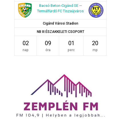
Bacsó Beton-Cigánd SE —
Termálfürdő FC Tiszaújváros
Cigánd Városi Stadion
NB III ÉSZAKKELETI CSOPORT
02
09
01
19
nap
óra
perc
mp