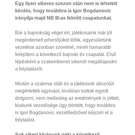
Egy ilyen sikeres szezon után nem is lehetett
kérdés, hogy továbbra is Igor Bogdanovic
irányítja majd NB III-as felnőtt csapatunkat.
Bár a bajnokság véget ért, játékosaink már jól
megérdemelt pihenőjüket töltik, egyesületünk
vezetése azonban szeretné, minél hamarabb
felépíteni a következő bajnoki év csapatát. Első
lépésként a szakemberrel sikerült megállapodni
a folytatásról.
Miután a szakmai stáb és a játékosok abszolút
megértették egymást, kiválóan tudtak együtt
dolgozni, nem mellesleg az eredmények is jöttek,
klubunk vezetősége úgy döntött, hogy továbbra
is Igor Bogdanovic vezetőedzővel képzeli el a
folytatást.
Sok sikert kívánunk neki a következő