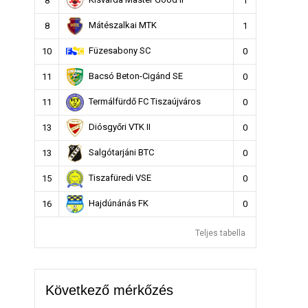
Kisvárda Master Good II
8
1
Mátészalkai MTK
8
1
Füzesabony SC
10
0
Bacsó Beton-Cigánd SE
11
0
Termálfürdő FC Tiszaújváros
11
0
Diósgyőri VTK II
13
0
Salgótarjáni BTC
13
0
Tiszafüredi VSE
15
0
Hajdúnánás FK
16
0
Teljes tabella
Következő mérkőzés