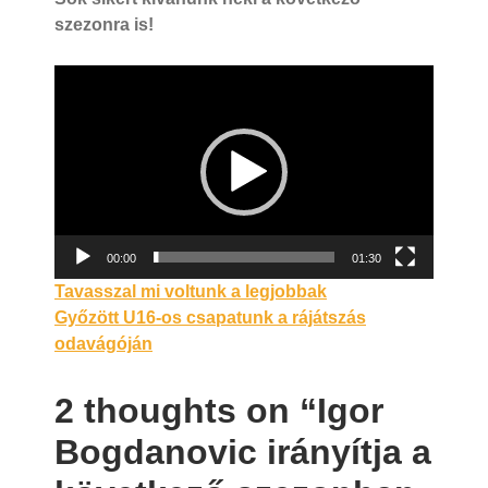
szezonra is!
Videólejátszó
00:00
01:30
Bejegyzés
Tavasszal mi voltunk a legjobbak
Győzött U16-os csapatunk a rájátszás
navigáció
odavágóján
2 thoughts on “Igor
Bogdanovic irányítja a