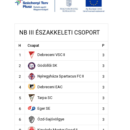
NB III ÉSZAKKELETI CSOPORT
H
Csapat
P
Debreceni VSC II
1
3
Gödöllői SK
2
3
Nyíregyháza Spartacus FC II
2
3
Debreceni EAC
4
3
Tarpa SC
5
3
Eger SE
6
3
Ózd-Sajóvölgye
6
3