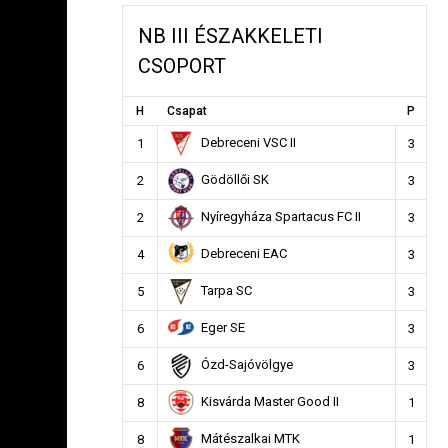
NB III ÉSZAKKELETI
CSOPORT
H
Csapat
P
Debreceni VSC II
1
3
Gödöllői SK
2
3
Nyíregyháza Spartacus FC II
2
3
Debreceni EAC
4
3
Tarpa SC
5
3
Eger SE
6
3
Ózd-Sajóvölgye
6
3
Kisvárda Master Good II
8
1
Mátészalkai MTK
8
1