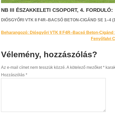
NB III ÉSZAKKELETI CSOPORT, 4. FORDULÓ:
DIÓSGYŐRI VTK II F4R–BACSÓ BETON-CIGÁND SE 1
–4 (
Bejegyzés
Beharangozó: Diósgyőri VTK II F4R–Bacsó Beton-Cigánd
Fenyőfalvi C
navigáció
Vélemény, hozzászólás?
Az e-mail címet nem tesszük közzé.
A kötelező mezőket
*
karakt
Hozzászólás
*