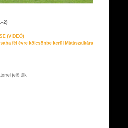
1–2)
 SE (VIDEÓ)
saba fél évre kölcsönbe kerül Mátászalkára
errel jelöltük