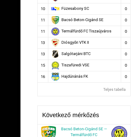
Füzesabony SC
10
0
Bacsó Beton-Cigánd SE
11
0
Termálfürdő FC Tiszaújváros
11
0
Diósgyőri VTK II
13
0
Salgótarjáni BTC
13
0
Tiszafüredi VSE
15
0
Hajdúnánás FK
16
0
Teljes tabella
Következő mérkőzés
Bacsó Beton-Cigánd SE —
Termálfürdő FC