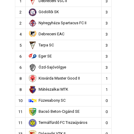
Debreceni VSC II
1
3
Gödöllői SK
2
3
Nyíregyháza Spartacus FC II
2
3
Debreceni EAC
4
3
Tarpa SC
5
3
Eger SE
6
3
Ózd-Sajóvölgye
6
3
Kisvárda Master Good II
8
1
Mátészalkai MTK
8
1
Füzesabony SC
10
0
Bacsó Beton-Cigánd SE
11
0
Termálfürdő FC Tiszaújváros
11
0
Diósgyőri VTK II
13
0