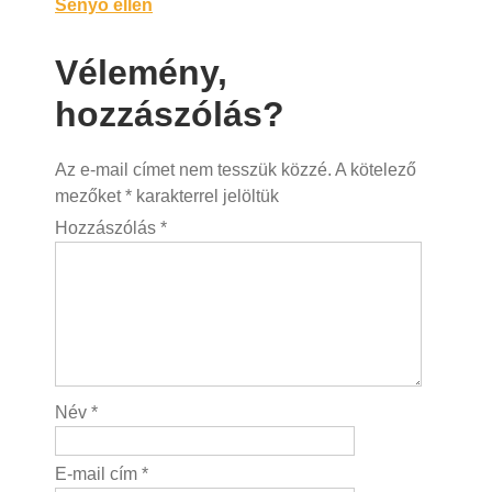
navigáció
Sényő ellen
Vélemény,
hozzászólás?
Az e-mail címet nem tesszük közzé.
A kötelező
mezőket
*
karakterrel jelöltük
Hozzászólás
*
Név
*
E-mail cím
*