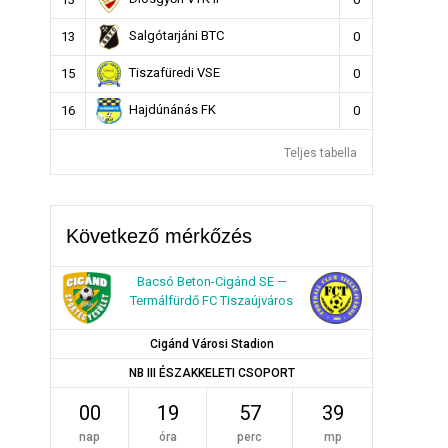
Salgótarjáni BTC
13
0
Tiszafüredi VSE
15
0
Hajdúnánás FK
16
0
Teljes tabella
Következő mérkőzés
Bacsó Beton-Cigánd SE —
Termálfürdő FC Tiszaújváros
Cigánd Városi Stadion
NB III ÉSZAKKELETI CSOPORT
00
19
57
38
nap
óra
perc
mp