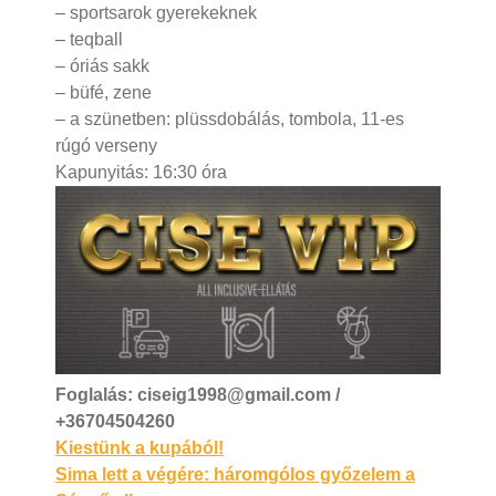
– sportsarok gyerekeknek
– teqball
– óriás sakk
– büfé, zene
– a szünetben: plüssdobálás, tombola, 11-es
rúgó verseny
Kapunyitás: 16:30 óra
Foglalás: ciseig1998@gmail.com /
+36704504260
Bejegyzés
Kiestünk a kupából!
Sima lett a végére: háromgólos győzelem a