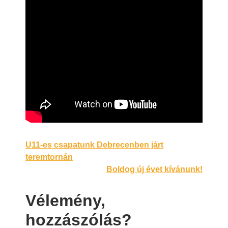
Bejegyzés
U11-es csapatunk Debrecenben járt
teremtornán
navigáció
Boldog új évet kívánunk!
Vélemény,
hozzászólás?