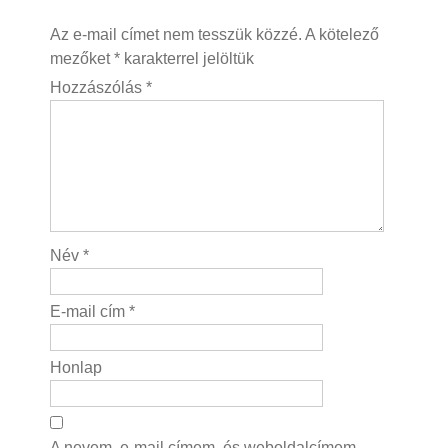
Az e-mail címet nem tesszük közzé.
A kötelező
mezőket
*
karakterrel jelöltük
Hozzászólás
*
Név
*
E-mail cím
*
Honlap
A nevem, e-mail címem, és weboldalcímem