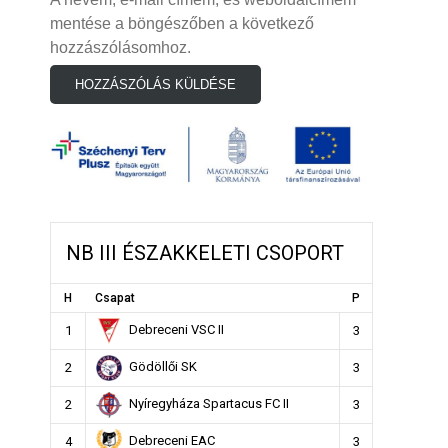
mentése a böngészőben a következő
hozzászólásomhoz.
NB III ÉSZAKKELETI CSOPORT
H
Csapat
P
Debreceni VSC II
1
3
Gödöllői SK
2
3
Nyíregyháza Spartacus FC II
2
3
Debreceni EAC
4
3