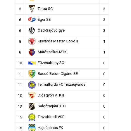
Tarpa SC
5
3
Eger SE
6
3
Ózd-Sajóvölgye
6
3
Kisvárda Master Good II
8
1
Mátészalkai MTK
8
1
Füzesabony SC
10
0
Bacsó Beton-Cigánd SE
11
0
Termálfürdő FC Tiszaújváros
11
0
Diósgyőri VTK II
13
0
Salgótarjáni BTC
13
0
Tiszafüredi VSE
15
0
Hajdúnánás FK
16
0