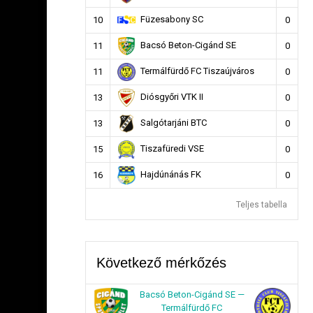
Füzesabony SC
10
0
Bacsó Beton-Cigánd SE
11
0
Termálfürdő FC Tiszaújváros
11
0
Diósgyőri VTK II
13
0
Salgótarjáni BTC
13
0
Tiszafüredi VSE
15
0
Hajdúnánás FK
16
0
Teljes tabella
Következő mérkőzés
Bacsó Beton-Cigánd SE —
Termálfürdő FC