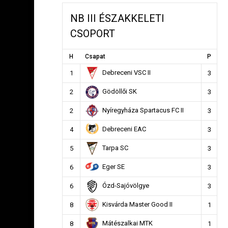
NB III ÉSZAKKELETI
CSOPORT
H
Csapat
P
Debreceni VSC II
1
3
Gödöllői SK
2
3
Nyíregyháza Spartacus FC II
2
3
Debreceni EAC
4
3
Tarpa SC
5
3
Eger SE
6
3
Ózd-Sajóvölgye
6
3
Kisvárda Master Good II
8
1
Mátészalkai MTK
8
1