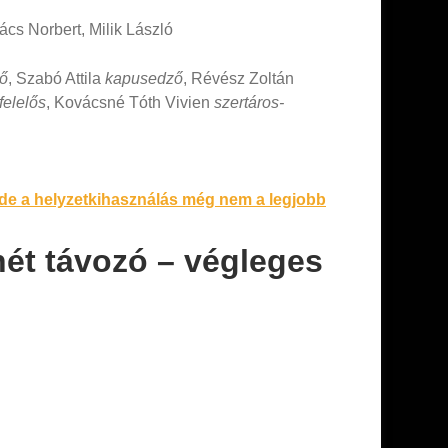
cs Norbert, Milik László
ző
, Szabó Attila
kapusedző
, Révész Zoltán
felelős
, Kovácsné Tóth Vivien
szertáros-
 de a helyzetkihasználás még nem a legjobb
hét távozó – végleges