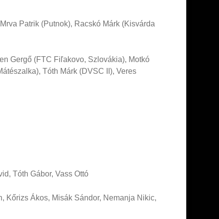
.
 Mrva Patrik (Putnok), Racskó Márk (Kisvárda
emen Gergő (FTC Fiľakovo, Szlovákia), Motkó
Mátészalka), Tóth Márk (DVSC II), Veres
id, Tóth Gábor, Vass Ottó
n, Kőrizs Ákos, Misák Sándor, Nemanja Nikic,