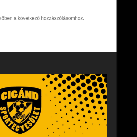
zőben a következő hozzászólásomhoz.