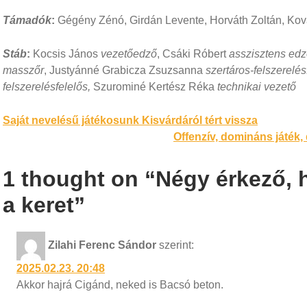
Támadók
:
Gégény Zénó, Girdán Levente, Horváth Zoltán, Ková
Stáb
:
Kocsis János
vezetőedző
, Csáki Róbert
asszisztens ed
masszőr
, Justyánné Grabicza Zsuzsanna
szertáros-felszerelés
felszerelésfelelős,
Szurominé Kertész Réka
technikai vezető
Bejegyzés
Saját nevelésű játékosunk Kisvárdáról tért vissza
Offenzív, domináns játék,
navigáció
1 thought on “Négy érkező, 
a keret”
Zilahi Ferenc Sándor
szerint:
2025.02.23. 20:48
Akkor hajrá Cigánd, neked is Bacsó beton.