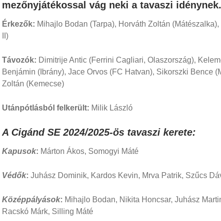
mezőnyjátékossal vág neki a tavaszi idénynek
Érkezők:
Mihajlo Bodan (Tarpa), Horváth Zoltán (Mátészalka),
II)
Távozók:
Dimitrije Antic (Ferrini Cagliari, Olaszország), Kel
Benjámin (Ibrány), Jace Orvos (FC Hatvan), Sikorszki Bence (
Zoltán (Kemecse)
Utánpótlásból felkerült:
Milik László
A Cigánd SE 2024/2025-ös tavaszi kerete:
Kapusok
:
Márton Ákos, Somogyi Máté
Védők
:
Juhász Dominik, Kardos Kevin, Mrva Patrik, Szűcs Dáv
Középpályások
:
Mihajlo Bodan, Nikita Honcsar, Juhász Marti
Racskó Márk, Silling Máté