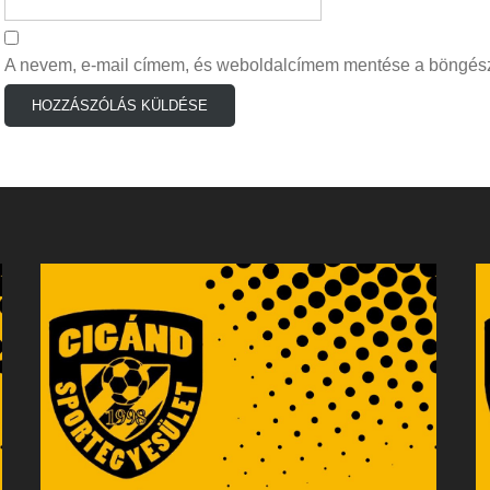
A nevem, e-mail címem, és weboldalcímem mentése a böngés