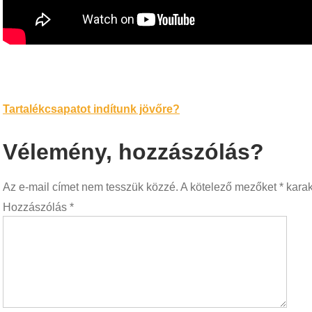
Bejegyzés
Tartalékcsapatot indítunk jövőre?
navigáció
Vélemény, hozzászólás?
Az e-mail címet nem tesszük közzé.
A kötelező mezőket
*
karakt
Hozzászólás
*