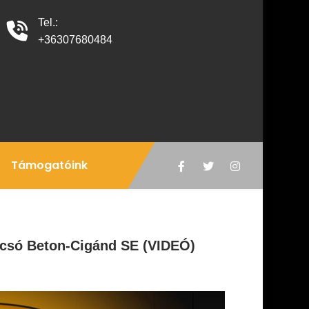
Tel.:
+36307680484
Támogatóink
acsó Beton-Cigánd SE (VIDEÓ)