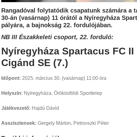
Rangadóval folytatódik csapatunk számára a t
30-án (vasárnap) 11 órától a Nyíregyháza Spar
pályára, a bajnokság 22. fordulójában.
NB III Északkeleti csoport, 22. forduló:
Nyíregyháza Spartacus FC II
Cigánd SE (7.)
Időpont:
2025. március 30. (vasárnap) 11:00 óra
Helyszín:
Nyíregyháza, Örökösföldi Sporttelep
Játékvezető:
Hajdú Dávid
Asszisztensek:
Gergely Márton, Petrovszki Péter