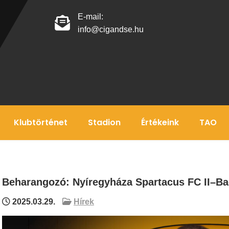
E-mail:
info@cigandse.hu
Klubtörténet
Stadion
Értékeink
TAO
Beharangozó: Nyíregyháza Spartacus FC II–B
2025.03.29.
Hírek