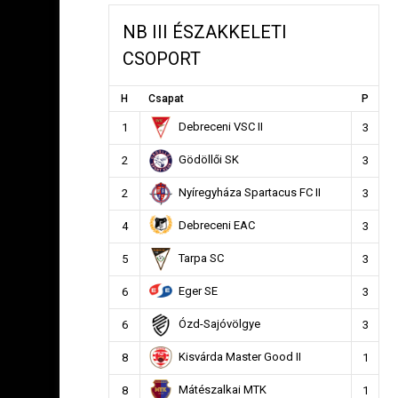
NB III ÉSZAKKELETI
CSOPORT
H
Csapat
P
Debreceni VSC II
1
3
Gödöllői SK
2
3
Nyíregyháza Spartacus FC II
2
3
Debreceni EAC
4
3
Tarpa SC
5
3
Eger SE
6
3
Ózd-Sajóvölgye
6
3
Kisvárda Master Good II
8
1
Mátészalkai MTK
8
1