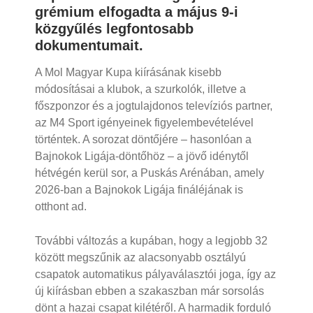
grémium elfogadta a május 9-i
közgyűlés legfontosabb
dokumentumait.
A Mol Magyar Kupa kiírásának kisebb
módosításai a klubok, a szurkolók, illetve a
főszponzor és a jogtulajdonos televíziós partner,
az M4 Sport igényeinek figyelembevételével
történtek. A sorozat döntőjére – hasonlóan a
Bajnokok Ligája-döntőhöz – a jövő idénytől
hétvégén kerül sor, a Puskás Arénában, amely
2026-ban a Bajnokok Ligája fináléjának is
otthont ad.
További változás a kupában, hogy a legjobb 32
között megszűnik az alacsonyabb osztályú
csapatok automatikus pályaválasztói joga, így az
új kiírásban ebben a szakaszban már sorsolás
dönt a hazai csapat kilétéről. A harmadik forduló