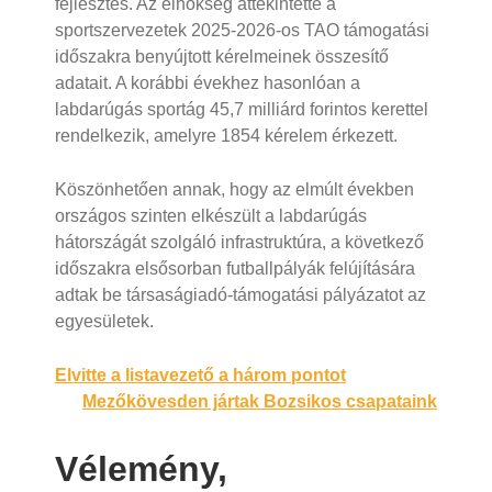
fejlesztés. Az elnökség áttekintette a
sportszervezetek 2025-2026-os TAO támogatási
időszakra benyújtott kérelmeinek összesítő
adatait. A korábbi évekhez hasonlóan a
labdarúgás sportág 45,7 milliárd forintos kerettel
rendelkezik, amelyre 1854 kérelem érkezett.
Köszönhetően annak, hogy az elmúlt években
országos szinten elkészült a labdarúgás
hátországát szolgáló infrastruktúra, a következő
időszakra elsősorban futballpályák felújítására
adtak be társaságiadó-támogatási pályázatot az
egyesületek.
Bejegyzés
Elvitte a listavezető a három pontot
Mezőkövesden jártak Bozsikos csapataink
navigáció
Vélemény,