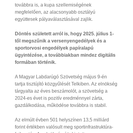
továbbra is, a kupa szellemiségének
megfelelően, az alacsonyabb osztályú
együttesek pályaválasztásával zajlik.
Döntés született arról is, hogy 2025. július 1-
től megszűnik a versenyengedélyek és a
sportorvosi engedélyek papíralapú
ügyintézése, a továbbiakban mindez digitális
formában történik.
A Magyar Labdarúgó Szövetség május 9-én
tartja tisztújító közgyűlését Telkiben. Az elnökség
tárgyalta az éves beszámolót, a szövetség a
2024-es évet is pozitív eredménnyel zárta,
gazdálkodása, működése továbbra is stabil.
Az elmúlt évben 501 helyszínen 13,5 milliárd
forint értékben valósult meg sportinfrastruktúra-