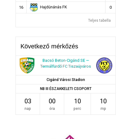
Hajdúnánás FK
16
0
Teljes tabella
Következő mérkőzés
Bacsó Beton-Cigánd SE —
Termálfürdő FC Tiszaújváros
Cigánd Városi Stadion
NB III ÉSZAKKELETI CSOPORT
03
00
10
10
nap
óra
perc
mp