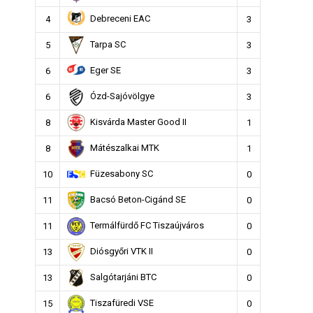
Debreceni EAC
4
3
Tarpa SC
5
3
Eger SE
6
3
Ózd-Sajóvölgye
6
3
Kisvárda Master Good II
8
1
Mátészalkai MTK
8
1
Füzesabony SC
10
0
Bacsó Beton-Cigánd SE
11
0
Termálfürdő FC Tiszaújváros
11
0
Diósgyőri VTK II
13
0
Salgótarjáni BTC
13
0
Tiszafüredi VSE
15
0