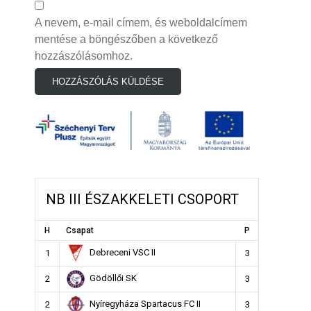
A nevem, e-mail címem, és weboldalcímem
mentése a böngészőben a következő
hozzászólásomhoz.
NB III ÉSZAKKELETI CSOPORT
H
Csapat
P
Debreceni VSC II
1
3
Gödöllői SK
2
3
Nyíregyháza Spartacus FC II
2
3