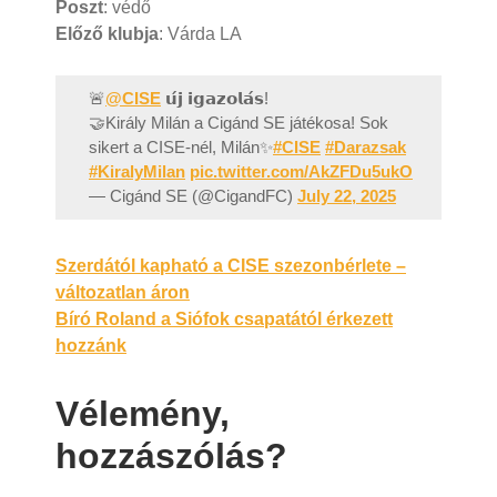
Poszt
: védő
Előző klubja
: Várda LA
🚨
@CISE
𝘂́𝗷 𝗶𝗴𝗮𝘇𝗼𝗹𝗮́𝘀!
🤝Király Milán a Cigánd SE játékosa! Sok
sikert a CISE-nél, Milán✨
#CISE
#Darazsak
#KiralyMilan
pic.twitter.com/AkZFDu5ukO
— Cigánd SE (@CigandFC)
July 22, 2025
Bejegyzés
Szerdától kapható a CISE szezonbérlete –
változatlan áron
navigáció
Bíró Roland a Siófok csapatától érkezett
hozzánk
Vélemény,
hozzászólás?