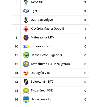
Tarpa SC
5
3
Eger SE
6
3
Ózd-Sajóvölgye
6
3
Kisvárda Master Good II
8
1
Mátészalkai MTK
8
1
Füzesabony SC
10
0
Bacsó Beton-Cigánd SE
11
0
Termálfürdő FC Tiszaújváros
11
0
Diósgyőri VTK II
13
0
Salgótarjáni BTC
13
0
Tiszafüredi VSE
15
0
Hajdúnánás FK
16
0