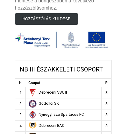
mentése a böngészőben a következő
hozzászólásomhoz.
NB III ÉSZAKKELETI CSOPORT
H
Csapat
P
Debreceni VSC II
1
3
Gödöllői SK
2
3
Nyíregyháza Spartacus FC II
2
3
Debreceni EAC
4
3