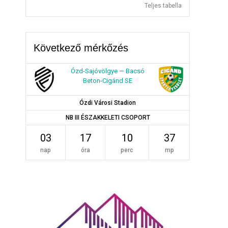
Teljes tabella
Következő mérkőzés
Ózd-Sajóvölgye — Bacsó
Beton-Cigánd SE
Ózdi Városi Stadion
NB III ÉSZAKKELETI CSOPORT
03
17
10
36
nap
óra
perc
mp