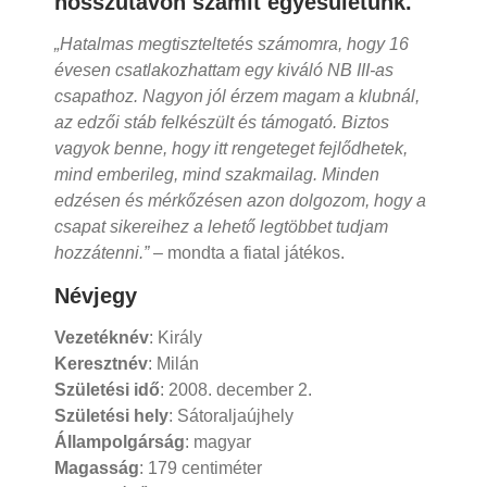
hosszútávon számít egyesületünk.
„Hatalmas megtiszteltetés számomra, hogy 16
évesen csatlakozhattam egy kiváló NB III-as
csapathoz. Nagyon jól érzem magam a klubnál,
az edzői stáb felkészült és támogató. Biztos
vagyok benne, hogy itt rengeteget fejlődhetek,
mind emberileg, mind szakmailag. Minden
edzésen és mérkőzésen azon dolgozom, hogy a
csapat sikereihez a lehető legtöbbet tudjam
hozzátenni.”
– mondta a fiatal játékos.
Névjegy
Vezetéknév
: Király
Keresztnév
: Milán
Születési idő
: 2008. december 2.
Születési hely
: Sátoraljaújhely
Állampolgárság
: magyar
Magasság
: 179 centiméter