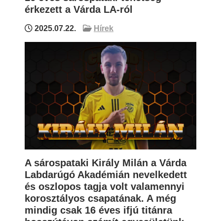
érkezett a Várda LA-ról
2025.07.22.
Hírek
A sárospataki Király Milán a Várda
Labdarúgó Akadémián nevelkedett
és oszlopos tagja volt valamennyi
korosztályos csapatának. A még
mindig csak 16 éves ifjú titánra