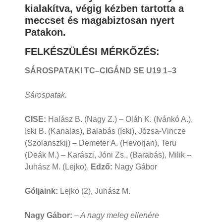
kialakítva, végig kézben tartotta a
meccset és magabiztosan nyert
Patakon.
FELKÉSZÜLÉSI MÉRKŐZÉS:
SÁROSPATAKI TC–CIGÁND SE U19 1
–3
Sárospatak.
CISE:
Halász B. (Nagy Z.) – Oláh K. (Ivánkó A.),
Iski B. (Kanalas), Balabás (Iski), Józsa-Vincze
(Szolanszkij) – Demeter A. (Hevorjan), Teru
(Deák M.) – Karászi, Jóni Zs., (Barabás), Milik –
Juhász M. (Lejko).
Edző:
Nagy Gábor
Góljaink:
Lejko (2), Juhász M.
Nagy Gábor:
– A nagy meleg ellenére