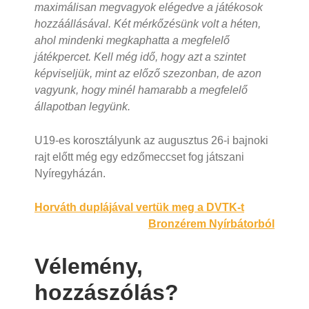
maximálisan megvagyok elégedve a játékosok
hozzáállásával. Két mérkőzésünk volt a héten,
ahol mindenki megkaphatta a megfelelő
játékpercet. Kell még idő, hogy azt a szintet
képviseljük, mint az előző szezonban, de azon
vagyunk, hogy minél hamarabb a megfelelő
állapotban legyünk.
U19-es korosztályunk az augusztus 26-i bajnoki
rajt előtt még egy edzőmeccset fog játszani
Nyíregyházán.
Bejegyzés
Horváth duplájával vertük meg a DVTK-t
Bronzérem Nyírbátorból
navigáció
Vélemény,
hozzászólás?