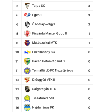
Tarpa SC
5
3
Eger SE
6
3
Ózd-Sajóvölgye
6
3
Kisvárda Master Good II
8
1
Mátészalkai MTK
8
1
Füzesabony SC
10
0
Bacsó Beton-Cigánd SE
11
0
Termálfürdő FC Tiszaújváros
11
0
Diósgyőri VTK II
13
0
Salgótarjáni BTC
13
0
Tiszafüredi VSE
15
0
Hajdúnánás FK
16
0