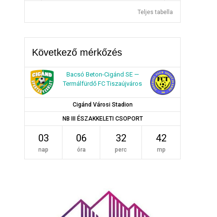
Teljes tabella
Következő mérkőzés
Bacsó Beton-Cigánd SE —
Termálfürdő FC Tiszaújváros
Cigánd Városi Stadion
NB III ÉSZAKKELETI CSOPORT
03
06
32
41
nap
óra
perc
mp