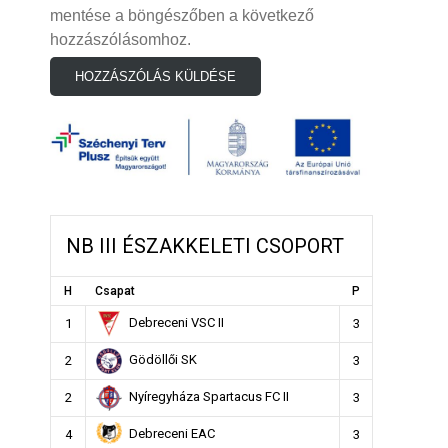
mentése a böngészőben a következő
hozzászólásomhoz.
NB III ÉSZAKKELETI CSOPORT
H
Csapat
P
Debreceni VSC II
1
3
Gödöllői SK
2
3
Nyíregyháza Spartacus FC II
2
3
Debreceni EAC
4
3