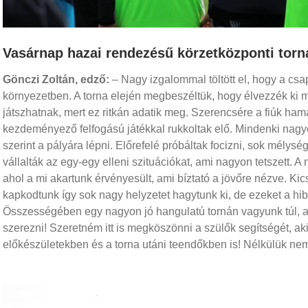
Vasárnap hazai rendezésű körzetközponti torn
Gönczi Zoltán, edző:
– Nagy izgalommal töltött el, hogy a csap
környezetben. A torna elején megbeszéltük, hogy élvezzék ki m
játszhatnak, mert ez ritkán adatik meg. Szerencsére a fiúk ha
kezdeményező felfogású játékkal rukkoltak elő. Mindenki nagyo
szerint a pályára lépni. Előrefelé próbáltak focizni, sok mélység
vállalták az egy-egy elleni szituációkat, ami nagyon tetszett. 
ahol a mi akartunk érvényesült, ami bíztató a jövőre nézve. Kics
kapkodtunk így sok nagy helyzetet hagytunk ki, de ezeket a hib
Összességében egy nagyon jó hangulatú tornán vagyunk túl, ah
szerezni! Szeretném itt is megköszönni a szülők segítségét, ak
előkészületekben és a torna utáni teendőkben is! Nélkülük nem 