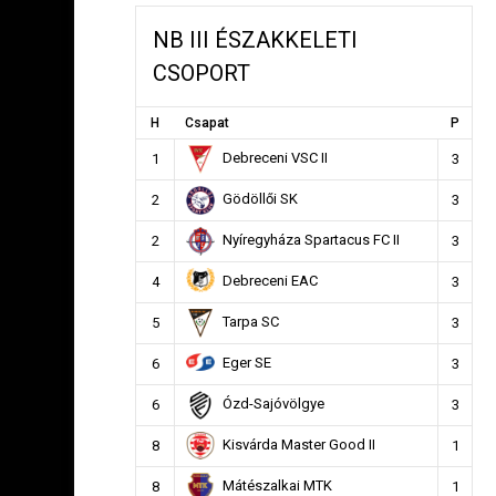
NB III ÉSZAKKELETI
CSOPORT
H
Csapat
P
Debreceni VSC II
1
3
Gödöllői SK
2
3
Nyíregyháza Spartacus FC II
2
3
Debreceni EAC
4
3
Tarpa SC
5
3
Eger SE
6
3
Ózd-Sajóvölgye
6
3
Kisvárda Master Good II
8
1
Mátészalkai MTK
8
1