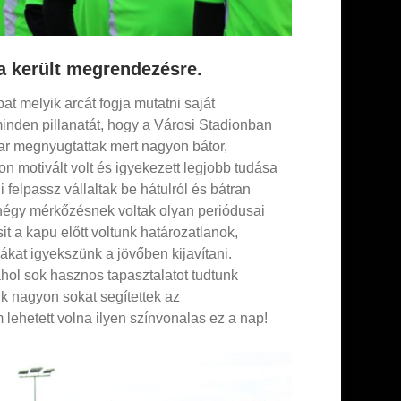
a került megrendezésre.
at melyik arcát fogja mutatni saját
inden pillanatát, hogy a Városi Stadionban
mar megnyugtattak mert nagyon bátor,
n motivált volt és igyekezett legjobb tudása
i felpassz vállaltak be hátulról és bátran
A négy mérkőzésnek voltak olyan periódusai
it a kapu előtt voltunk határozatlanok,
ákat igyekszünk a jövőben kijavítani.
ol sok hasznos tapasztalatot tudtunk
ik nagyon sokat segítettek az
lehetett volna ilyen színvonalas ez a nap!