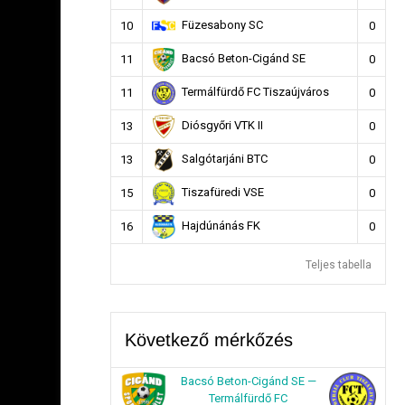
Füzesabony SC
10
0
Bacsó Beton-Cigánd SE
11
0
Termálfürdő FC Tiszaújváros
11
0
Diósgyőri VTK II
13
0
Salgótarjáni BTC
13
0
Tiszafüredi VSE
15
0
Hajdúnánás FK
16
0
Teljes tabella
Következő mérkőzés
Bacsó Beton-Cigánd SE —
Termálfürdő FC