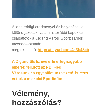
A tona eddigi eredményei és helyezései, a
különdíjazottak, valamint további képek és
csapatfotók a Cigánd Városi Sportcsarnok
facebook-oldalán
megtekinthető:
https://tinyurl.com/4a3b48cb
Bejegyzés
A Cigánd SE tíz éve érte el legnagyobb
sikerét: feljutott az NB II-be!
navigáció
Városunk és egyesületünk vezetői is részt
vettek a miskolci Sportinfón
Vélemény,
hozzászólás?