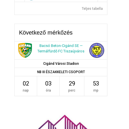
Teljes tabella
Következő mérkőzés
Bacsó Beton-Cigánd SE —
Termálfürdő FC Tiszaújváros
Cigánd Városi Stadion
NB III ÉSZAKKELETI CSOPORT
02
03
29
52
nap
óra
perc
mp