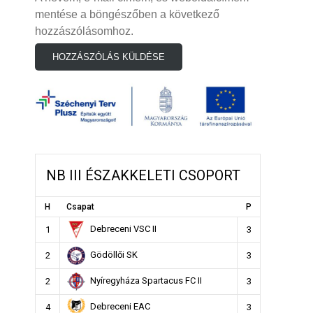
mentése a böngészőben a következő
hozzászólásomhoz.
NB III ÉSZAKKELETI CSOPORT
H
Csapat
P
Debreceni VSC II
1
3
Gödöllői SK
2
3
Nyíregyháza Spartacus FC II
2
3
Debreceni EAC
4
3