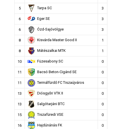
Tarpa SC
5
3
Eger SE
6
3
Ózd-Sajóvölgye
6
3
Kisvárda Master Good II
8
1
Mátészalkai MTK
8
1
Füzesabony SC
10
0
Bacsó Beton-Cigánd SE
11
0
Termálfürdő FC Tiszaújváros
11
0
Diósgyőri VTK II
13
0
Salgótarjáni BTC
13
0
Tiszafüredi VSE
15
0
Hajdúnánás FK
16
0