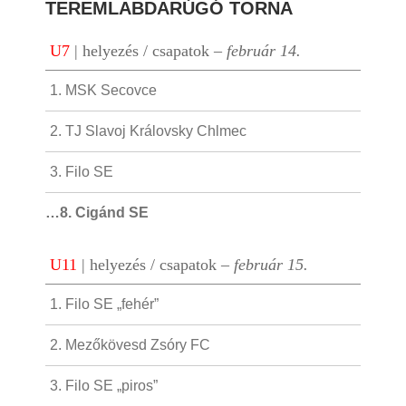
TEREMLABDARÚGÓ TORNA
U7
|
helyezés / csapatok
– február 14.
1. MSK Secovce
2. TJ Slavoj Královsky Chlmec
3. Filo SE
…8. Cigánd SE
U11
|
helyezés / csapatok
– február 15.
1. Filo SE „fehér”
2. Mezőkövesd Zsóry FC
3. Filo SE „piros”