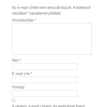
Az e-mail címet nem tesszük közzé.
A kötelező
mezőket
*
karakterrel jelöltük
Hozzászólás
*
Név
*
E-mail cím
*
Honlap
A nevem, e-mail címem, és weboldalcímem