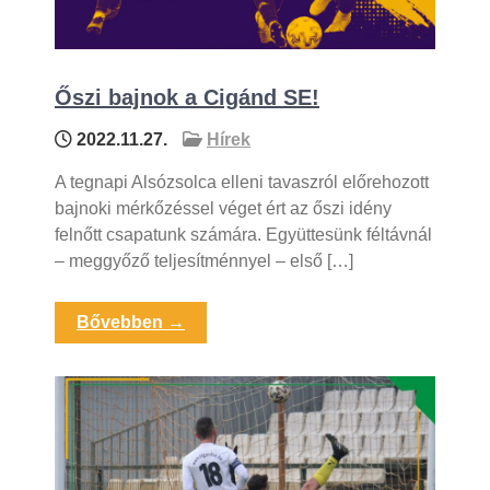
Őszi bajnok a Cigánd SE!
2022.11.27.
Hírek
A tegnapi Alsózsolca elleni tavaszról előrehozott
bajnoki mérkőzéssel véget ért az őszi idény
felnőtt csapatunk számára. Együttesünk féltávnál
– meggyőző teljesítménnyel – első […]
Bővebben →