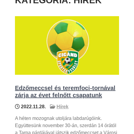
KATEGÓRIA:
HÍREK
Edzőmeccsel és teremfoci-tornával
zárja az évet felnőtt csapatunk
2022.11.28.
Hírek
A héten mozognak utoljára labdarúgóink.
Együttesünk november 30-án, szerdán 14 órától
a Tarpa gárdájával játszik edzőmeccset a Városi