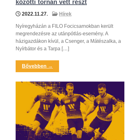
közötti tornán vett részt
2022.11.27.
Hírek
Nyíregyházán a FILO Focicsarnokban került
megrendezésre az utánpótlás-esemény. A
házigazdákon kívül, a Csenger, a Mátészalka, a
Nyírbátor és a Tarpa […]
Bővebben →