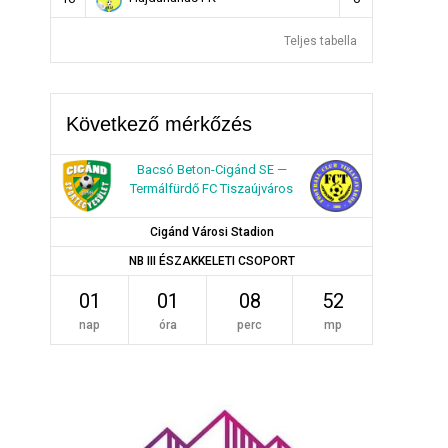
Teljes tabella
Következő mérkőzés
Bacsó Beton-Cigánd SE —
Termálfürdő FC Tiszaújváros
Cigánd Városi Stadion
NB III ÉSZAKKELETI CSOPORT
01
01
08
51
nap
óra
perc
mp