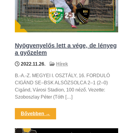
Nyögvenyelős lett a vége, de lényeg
a győzelem
2022.11.26.
Hírek
B.-A.-Z. MEGYEI I. OSZTÁLY, 16. FORDULÓ
CIGÁND SE–BSK ALSÓZSOLCA 2–1 (2–0)
Cigánd, Városi Stadion, 100 néző. Vezette:
Szoboszlay Péter (Tóth […]
Bővebben →