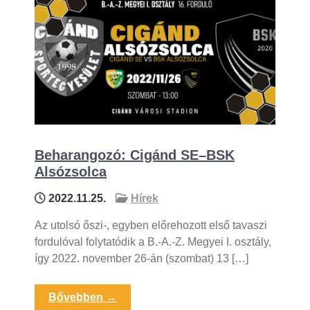
Beharangozó: Cigánd SE–BSK
Alsózsolca
2022.11.25.
Hírek
Az utolsó őszi-, egyben előrehozott első tavaszi
fordulóval folytatódik a B.-A.-Z. Megyei I. osztály,
így 2022. november 26-án (szombat) 13 […]
Bővebben →