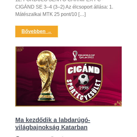
CIGÁND SE 3–4 (3–2) Az élcsoport állása: 1.
Mátészalkai MTK 25 pont/10 […]
Bővebben →
Ma kezdődik a labdarúgó-
világbajnokság Katarban