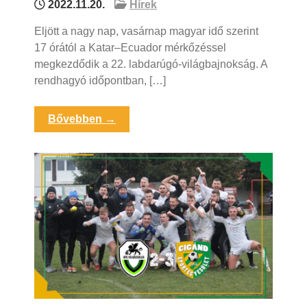
2022.11.20.
Hírek
Eljött a nagy nap, vasárnap magyar idő szerint
17 órától a Katar–Ecuador mérkőzéssel
megkezdődik a 22. labdarúgó-világbajnokság. A
rendhagyó időpontban, […]
Bővebben →