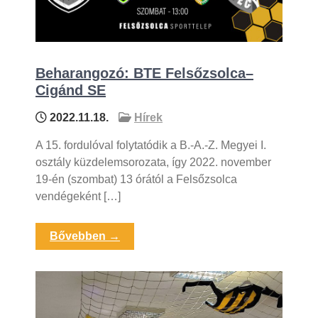
Beharangozó: BTE Felsőzsolca–
Cigánd SE
2022.11.18.
Hírek
A 15. fordulóval folytatódik a B.-A.-Z. Megyei I.
osztály küzdelemsorozata, így 2022. november
19-én (szombat) 13 órától a Felsőzsolca
vendégeként […]
Bővebben →