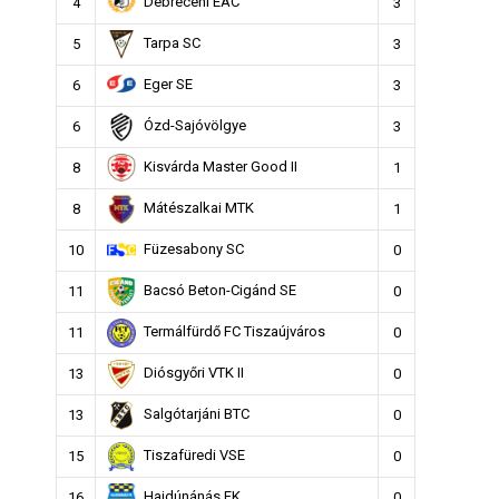
Debreceni EAC
4
3
Tarpa SC
5
3
Eger SE
6
3
Ózd-Sajóvölgye
6
3
Kisvárda Master Good II
8
1
Mátészalkai MTK
8
1
Füzesabony SC
10
0
Bacsó Beton-Cigánd SE
11
0
Termálfürdő FC Tiszaújváros
11
0
Diósgyőri VTK II
13
0
Salgótarjáni BTC
13
0
Tiszafüredi VSE
15
0
Hajdúnánás FK
16
0