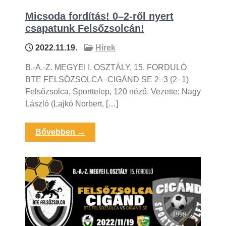
Micsoda fordítás! 0–2-ről nyert
csapatunk Felsőzsolcán!
2022.11.19.
Hírek
B.-A.-Z. MEGYEI I. OSZTÁLY, 15. FORDULÓ
BTE FELSŐZSOLCA–CIGÁND SE 2–3 (2–1)
Felsőzsolca, Sporttelep, 120 néző. Vezette: Nagy
László (Lajkó Norbert, […]
Bővebben →