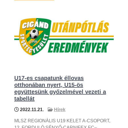
U17-es csapatunk éllovas
otthonában nyert, U15-ös
együttesünk győzelmével vezeti a
tabellát
2022.11.21.
Hírek
MLSZ REGIONÁLIS U19 KELET A-CSOPORT,
12. FORDULÓ SÉNYŐ-CARNIFEX FC–