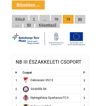
Bővebben →
Bejegyzések
Előző
1
…
78
79
80
…
93
Következő
lapozása
NB III ÉSZAKKELETI CSOPORT
H
Csapat
P
Debreceni VSC II
1
3
Gödöllői SK
2
3
Nyíregyháza Spartacus FC II
2
3