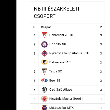
NB III ÉSZAKKELETI
CSOPORT
H
Csapat
P
Debreceni VSC II
1
3
Gödöllői SK
2
3
Nyíregyháza Spartacus FC II
2
3
Debreceni EAC
4
3
Tarpa SC
5
3
Eger SE
6
3
Ózd-Sajóvölgye
6
3
Kisvárda Master Good II
8
1
Mátészalkai MTK
8
1