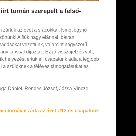
rt tornán szerepelt a felső-
ártuk az évet a srácokkal. Ismét egy jó
önünk! A fiúk nagy elánnal, bátran,
madásokat vezettünk, valamint nagyszerű
y tapssal díjaztak. Ez jó visszajelzés volt,
ik helyezést értük el, csapatunk adta a legjobb
i a szülőknek a féléves támogatásukat és
rga Dániel, Rendes József, Józsa-Vincze
initornával zárta az évet U12-es csapatunk