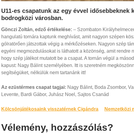
U11-es csapatunk az egy évvel idősebbeknek kií
bodrogközi városban.
Gönczi Zoltán, edző értékelése:
– Szombaton Királyhelmecen z
hangulatú tornára kaptunk meghívást, amit nagyon szépen kösz
gólratörően játszottak végig a mérkőzéseken. Nagyon szép tá
egyéni megmozdulásokat is láthatott a közönség, amit rendre nag
hogy szép játékot mutatott be a csapat. A tornán végül a másod
kapust: Nagy Bálint személyében. Itt is szeretném megköszönn
segítségüket, nélkülük nem tartanánk itt!
Az ezüstérmes csapat tagjai:
Nagy Bálint, Boda Zsombor, Va
Levente, Bardi Gábor, Juhász Noel, Sajtos Csanád
Bejegyzés
Kölcsönjátékosaink visszatérnek Cigándra
Nemzetközi m
navigáció
Vélemény, hozzászólás?