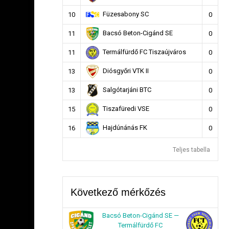
Füzesabony SC
10
0
Bacsó Beton-Cigánd SE
11
0
Termálfürdő FC Tiszaújváros
11
0
Diósgyőri VTK II
13
0
Salgótarjáni BTC
13
0
Tiszafüredi VSE
15
0
Hajdúnánás FK
16
0
Teljes tabella
Következő mérkőzés
Bacsó Beton-Cigánd SE —
Termálfürdő FC