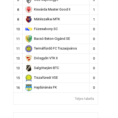
Kisvárda Master Good II
8
1
Mátészalkai MTK
8
1
Füzesabony SC
10
0
Bacsó Beton-Cigánd SE
11
0
Termálfürdő FC Tiszaújváros
11
0
Diósgyőri VTK II
13
0
Salgótarjáni BTC
13
0
Tiszafüredi VSE
15
0
Hajdúnánás FK
16
0
Teljes tabella