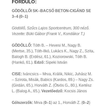
FORDULÓ:
GÖDÖLLŐI SK–BACSÓ BETON-CIGÁND SE
3
–4 (0–1)
Gödöllő, Szűcs Lajos Sportcentrum
, 300 néző.
Vezette: Büki Gábor (Frank V., Kondákor T.)
GÖDÖLLŐ:
Tóth B. – Hevesi M., Nagy B.
(Mertse, 35.), Tóth-Ilkó, Lukács K., Nagy Z., Szita,
Balogh B. (Erdész, 61.), Koziorowski, Tóth B.
(Hankó, 61.).
Edző:
Sipeki István
CISE:
Iváncsics – Mrva, Králik, Nikic, Juhász M.
– Szirota, Misák, Babics (Kardos, 89.) – Nagy Zs.
(Girdán, 65.), Horváth Z. (Ötvös G., 80.), Kertész
L. (Balog A., 65.).
Vezetőedző:
Kocsis János
Gólszerzők:
Mrva (
0–1
) az 1., Horváth Z. (
0–2
)