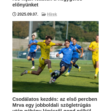
előnyünket
2025.09.07.
Hírek
Csodálatos kezdés: az első percben
Mrva egy jobboldali szögletrúgás
után néhány lépésről gond nélkül