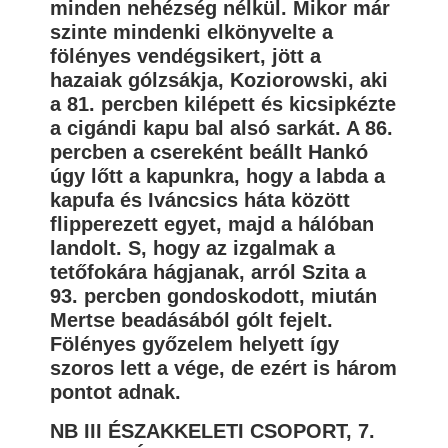
minden nehézség nélkül. Mikor már
szinte mindenki elkönyvelte a
fölényes vendégsikert, jött a
hazaiak gólzsákja, Koziorowski, aki
a 81. percben kilépett és kicsipkézte
a cigándi kapu bal alsó sarkát. A 86.
percben a csereként beállt Hankó
úgy lőtt a kapunkra, hogy a labda a
kapufa és Iváncsics háta között
flipperezett egyet, majd a hálóban
landolt. S, hogy az izgalmak a
tetőfokára hágjanak, arról Szita a
93. percben gondoskodott, miután
Mertse beadásából gólt fejelt.
Fölényes győzelem helyett így
szoros lett a vége, de ezért is három
pontot adnak.
NB III ÉSZAKKELETI CSOPORT, 7.