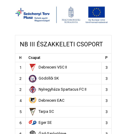
NB III ÉSZAKKELETI CSOPORT
H
Csapat
P
Debreceni VSC II
1
3
Gödöllői SK
2
3
Nyíregyháza Spartacus FC II
2
3
Debreceni EAC
4
3
Tarpa SC
5
3
Eger SE
6
3
Ózd-Sajóvölgye
6
3