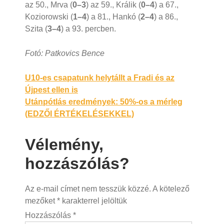
az 50., Mrva (
0–3
) az 59., Králik (
0–4
) a 67.,
Koziorowski (
1–4
) a 81., Hankó (
2–4
) a 86.,
Szita (
3–4
) a 93. percben.
Fotó: Patkovics Bence
Bejegyzés
U10-es csapatunk helytállt a Fradi és az
Újpest ellen is
navigáció
Utánpótlás eredmények: 50%-os a mérleg
(EDZŐI ÉRTÉKELÉSEKKEL)
Vélemény,
hozzászólás?
Az e-mail címet nem tesszük közzé.
A kötelező
mezőket
*
karakterrel jelöltük
Hozzászólás
*