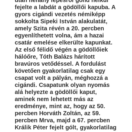
fejelte a labdát a gödöllői kapuba. A
gyors cigándi vezetés némiképp
sokkolta Sipeki István alakulatát,
amely Szita révén a 20. percben
egyenlíthetett volna, ám a hazai
csatár emelése elkerülte kapunkat.
Az első félidő végén a gödöllőiek
hálóőre, Tóth Balázs hárított
bravúros vetődéssel. A fordulást
követően gyakorlatilag csak egy
csapat volt a pályán, méghozzá a
cigándi. Csapatunk olyan nyomás
alá helyezte a gödöllői kaput,
aminek nem lehetett más az
eredménye, mint az, hogy az 50.
percben Horváth Zoltán, az 59.
percben Mrva, majd a 67. percben
Králik Péter fejelt gólt, gyakorlatilag