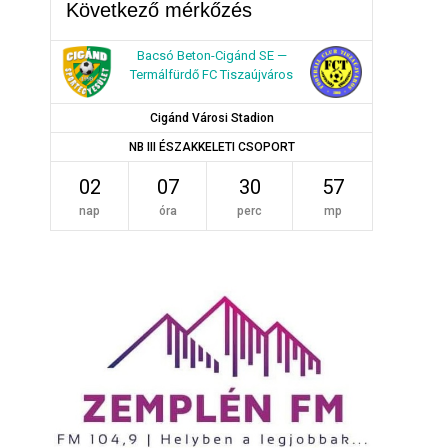
Következő mérkőzés
Bacsó Beton-Cigánd SE —
Termálfürdő FC Tiszaújváros
Cigánd Városi Stadion
NB III ÉSZAKKELETI CSOPORT
02
07
30
56
nap
óra
perc
mp