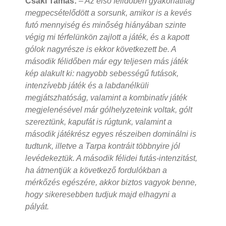
Csáki Tamás:
– Az első félidőben gyakorlatilag
megpecsételődött a sorsunk, amikor is a kevés
futó mennyiség és minőség hiányában szinte
végig mi térfelünkön zajlott a játék, és a kapott
gólok nagyrésze is ekkor következett be. A
második félidőben már egy teljesen más játék
kép alakult ki: nagyobb sebességű futások,
intenzívebb játék és a labdanélküli
megjátszhatóság, valamint a kombinatív játék
megjelenésével már gólhelyzeteink voltak, gólt
szereztünk, kapufát is rúgtunk, valamint a
második játékrész egyes részeiben dominálni is
tudtunk, illetve a Tarpa kontráit többnyire jól
levédekeztük. A második félidei futás-intenzitást,
ha átmentjük a következő fordulókban a
mérkőzés egészére, akkor biztos vagyok benne,
hogy sikeresebben tudjuk majd elhagyni a
pályát.