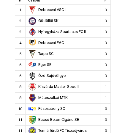
H
Csapat
P
Debreceni VSC II
1
3
Gödöllői SK
2
3
Nyíregyháza Spartacus FC II
2
3
Debreceni EAC
4
3
Tarpa SC
5
3
Eger SE
6
3
Ózd-Sajóvölgye
6
3
Kisvárda Master Good II
8
1
Mátészalkai MTK
8
1
Füzesabony SC
10
0
Bacsó Beton-Cigánd SE
11
0
Termálfürdő FC Tiszaújváros
11
0