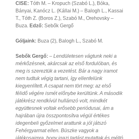
CISE:
Tóth M. – Kropuch (Szabó L.), Bóka,
Bányai, Kanócz L. (Kállai M.) – Balogh L., Kassai
T., Tóth Z. (Boros Z.), Szabó M., Orehovsky –
Buza.
Edző:
Sebők Gergő
Góljaink:
Buza (2), Balogh L., Szabó M.
Sebők Gergő:
– Lendületesen vágtunk neki a
mérkőzésnek, akárcsak az első fordulóban, és
meg is szereztük a vezetést. Bár a nagy iramot
nem tudtuk végig tartani, így ellenfelünk
kiegyenlített. A csapat nem tört meg: az első
félidő végére ismét előnybe kerültünk. A második
játékrész rendkívül hullámzó volt, mindkét
együttesnek voltak erősebb periódusai, ám a
hajrában újra összpontosítva végül értékes
idegenbeli győzelmet arattunk a jól játszó
Fehérgyarmat ellen. Büszke vagyok a
játékosaimra, hogy igazi tartást mutattak és méltó