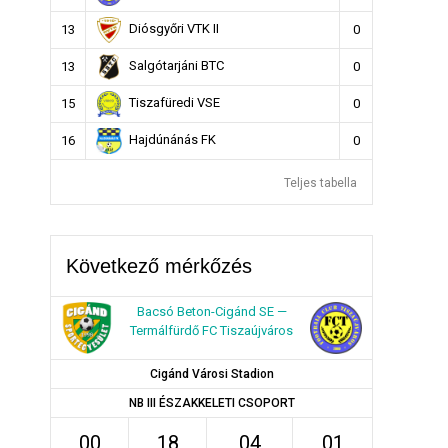
Diósgyőri VTK II
13
0
Salgótarjáni BTC
13
0
Tiszafüredi VSE
15
0
Hajdúnánás FK
16
0
Teljes tabella
Következő mérkőzés
Bacsó Beton-Cigánd SE —
Termálfürdő FC Tiszaújváros
Cigánd Városi Stadion
NB III ÉSZAKKELETI CSOPORT
00
18
04
00