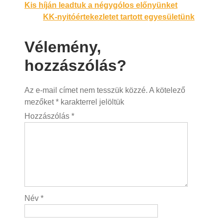
Bejegyzés
Kis híján leadtuk a négygólos előnyünket
KK-nyitóértekezletet tartott egyesületünk
navigáció
Vélemény,
hozzászólás?
Az e-mail címet nem tesszük közzé.
A kötelező
mezőket
*
karakterrel jelöltük
Hozzászólás
*
Név
*