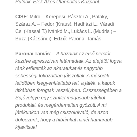
Putnok, Elek Ákos Utánpótlás Központ.
CISE:
Mitro
–
Kerepesi, Pásztor A., Pataky,
Száraz A.
–
Fedor (Kraus), Hadházi L., Váradi
Cs. (Kassai T.) Ivánkó M., Lukács L. (Mudris )
–
Buza (Kácsándi).
Edző:
Paronai Tamás
Paronai Tamás:
– A hazaiak az első perctől
kezdve agresszívan letámadtak. Az elejétől fogva
ránk erőltették az akaratukat és nagyobb
sebességi fokozatban játszottak. A második
félidőben kiegyenlítettebb lett a játék, a kapuk
ritkábban forogtak veszélyben. Összességében a
Sajóvölgye egy szinttel magasabb játékot
produkált, és megérdemelten győzött. A mi
játékunkon van még csiszolnivaló, de azon
dolgozunk, hogy a hibáinkat minél hamarabb
kijavítsuk!