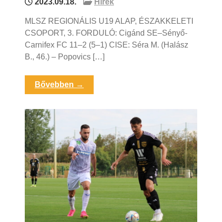
2023.09.18.
Hírek
MLSZ REGIONÁLIS U19 ALAP, ÉSZAKKELETI
CSOPORT, 3. FORDULÓ: Cigánd SE–Sényő-
Carnifex FC 11–2 (5–1) CISE: Séra M. (Halász
B., 46.) – Popovics […]
Bővebben →