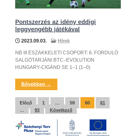
Pontszerzés az idény eddigi
leggyengébb játékával
2023.09.03.
Hírek
NB III ÉSZAKKELETI CSOPORT: 6. FORDULÓ
SALGÓTARJÁNI BTC–EVOLUTION
HUNGARY-CIGÁND SE 1–1 (1–0)
Bővebben →
Bejegyzések
Előző
1
…
59
60
61
…
93
Következő
lapozása