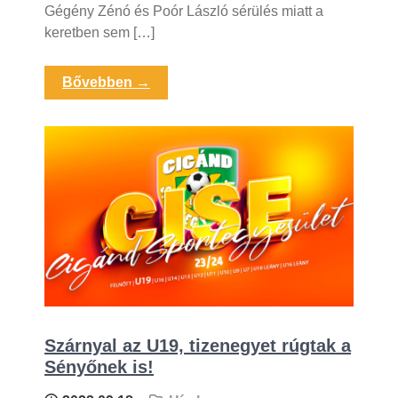
Gégény Zénó és Poór László sérülés miatt a
keretben sem […]
Bővebben →
Szárnyal az U19, tizenegyet rúgtak a
Sényőnek is!