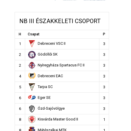
NB III ÉSZAKKELETI CSOPORT
H
Csapat
P
Debreceni VSC II
1
3
Gödöllői SK
2
3
Nyíregyháza Spartacus FC II
2
3
Debreceni EAC
4
3
Tarpa SC
5
3
Eger SE
6
3
Ózd-Sajóvölgye
6
3
Kisvárda Master Good II
8
1
Mátészalkai MTK
8
1