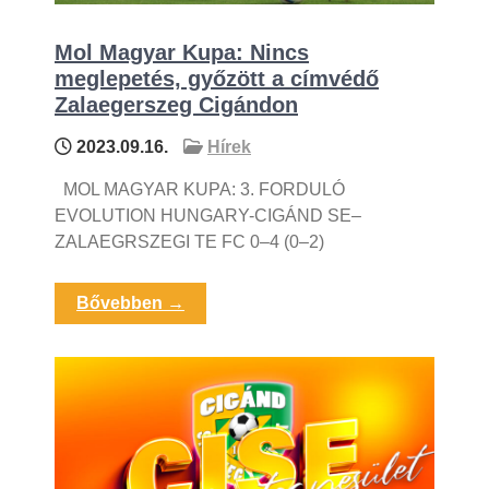
Mol Magyar Kupa: Nincs
meglepetés, győzött a címvédő
Zalaegerszeg Cigándon
2023.09.16.
Hírek
MOL MAGYAR KUPA: 3. FORDULÓ
EVOLUTION HUNGARY-CIGÁND SE–
ZALAEGRSZEGI TE FC 0–4 (0–2)
Bővebben →