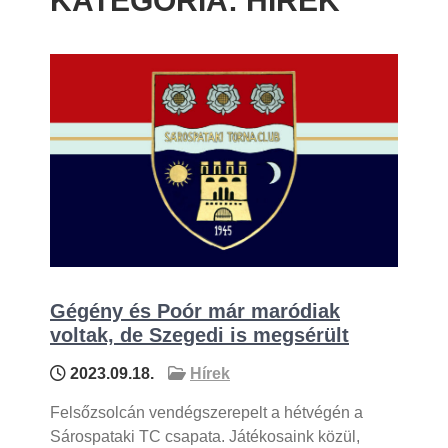
KATEGÓRIA:
HÍREK
Gégény és Poór már maródiak
voltak, de Szegedi is megsérült
2023.09.18.
Hírek
Felsőzsolcán vendégszerepelt a hétvégén a
Sárospataki TC csapata. Játékosaink közül,