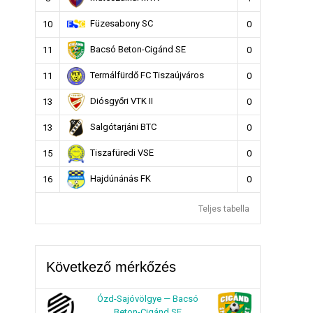
Füzesabony SC
10
0
Bacsó Beton-Cigánd SE
11
0
Termálfürdő FC Tiszaújváros
11
0
Diósgyőri VTK II
13
0
Salgótarjáni BTC
13
0
Tiszafüredi VSE
15
0
Hajdúnánás FK
16
0
Teljes tabella
Következő mérkőzés
Ózd-Sajóvölgye — Bacsó
Beton-Cigánd SE