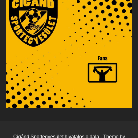
Cigánd Sportegyesület hivatalos oldala - Theme by