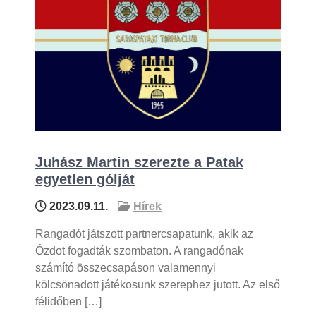
Juhász Martin szerezte a Patak
egyetlen gólját
2023.09.11.
Hírek
Rangadót játszott partnercsapatunk, akik az
Ózdot fogadták szombaton. A rangadónak
számító összecsapáson valamennyi
kölcsönadott játékosunk szerephez jutott. Az első
félidőben […]