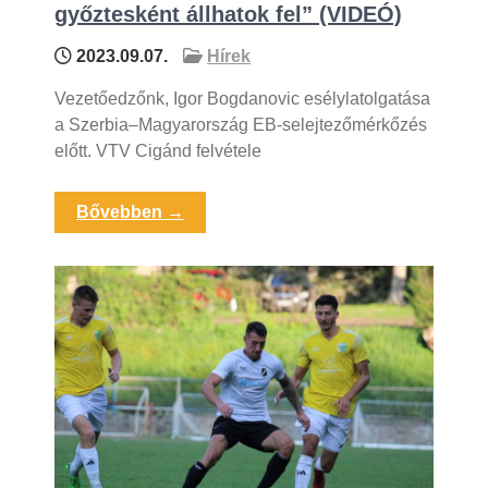
győztesként állhatok fel” (VIDEÓ)
2023.09.07.
Hírek
Vezetőedzőnk, Igor Bogdanovic esélylatolgatása
a Szerbia–Magyarország EB-selejtezőmérkőzés
előtt. VTV Cigánd felvétele
Bővebben →